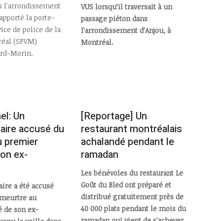
 l'arrondissement
VUS lorsqu’il traversait à un
apporté la porte-
passage piéton dans
ice de police de la
l’arrondissement d’Anjou, à
réal (SPVM)
Montréal.
ard-Morin.
el: Un
[Reportage] Un
aire accusé du
restaurant montréalais
u premier
achalandé pendant le
on ex-
ramadan
Les bénévoles du restaurant Le
Goût du Bled ont préparé et
ire a été accusé
distribué gratuitement près de
meurtre au
40 000 plats pendant le mois du
 de son ex-
ramadan qui vient de s'achever.