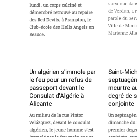
survenue dans
lundi, un corps calciné et
de Verdun, a r
démembré retrouvé au repaire
parole du Serv
des Red Devils, à Frampton, le
Ville de Mont
Club-école des Hells Angels en
Marianne All
Beauce.
Un algérien s'immole par
Saint-Mich
le feu pour un refus de
septuagén
passeport devant le
meurtre a
Consulat d'Algérie à
degré de s
Alicante
conjointe
Au milieu de la rue Pintor
Un septuagéna
Velázquez, devant le consulat
dimanche du 
algérien, le jeune homme s'est
premier degré