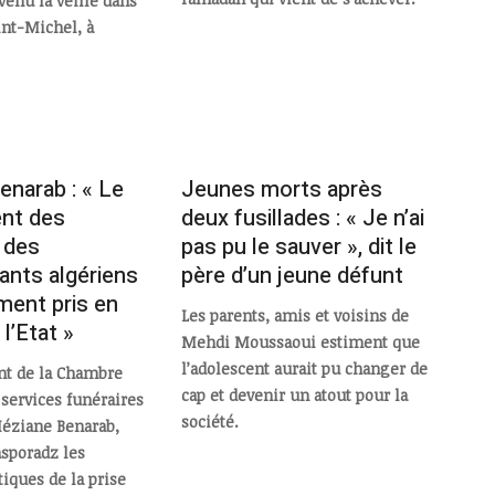
venu la veille dans
int-Michel, à
narab : « Le
Jeunes morts après
ent des
deux fusillades : « Je n’ai
 des
pas pu le sauver », dit le
ants algériens
père d’un jeune défunt
ment pris en
Les parents, amis et voisins de
l’Etat »
Mehdi Moussaoui estiment que
l’adolescent aurait pu changer de
nt de la Chambre
cap et devenir un atout pour la
 services funéraires
société.
 Méziane Benarab,
asporadz les
iques de la prise