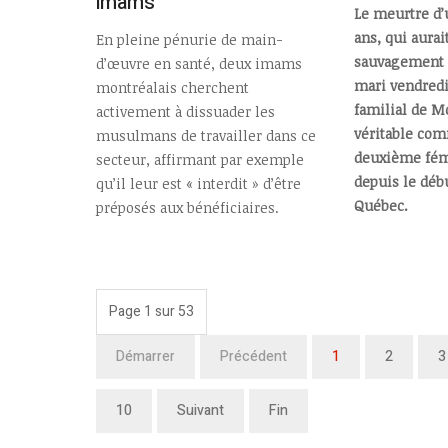
imams
Le meurtre d
ans, qui aurai
En pleine pénurie de main-
sauvagement 
d’œuvre en santé, deux imams
mari vendredi
montréalais cherchent
familial de M
activement à dissuader les
véritable co
musulmans de travailler dans ce
deuxième fémi
secteur, affirmant par exemple
depuis le déb
qu’il leur est « interdit » d’être
Québec.
préposés aux bénéficiaires.
Page 1 sur 53
Démarrer
Précédent
1
2
3
10
Suivant
Fin