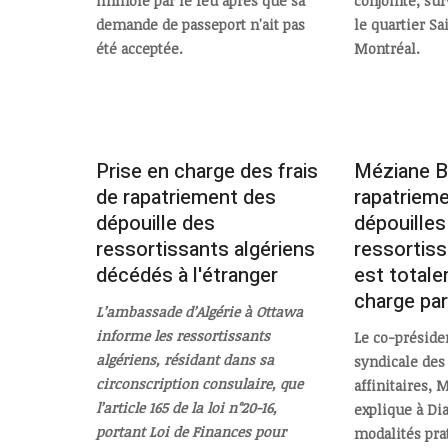
immolé par le feu après que sa
conjointe, sur
demande de passeport n'ait pas
le quartier Sa
été acceptée.
Montréal.
Prise en charge des frais
Méziane Be
de rapatriement des
rapatriem
dépouille des
dépouilles
ressortissants algériens
ressortiss
décédés à l'étranger
est totale
charge par 
L’ambassade d’Algérie à Ottawa
informe les ressortissants
Le co-préside
algériens, résidant dans sa
syndicale des
circonscription consulaire, que
affinitaires,
l’article 165 de la loi n°20-16,
explique à Di
portant Loi de Finances pour
modalités prat