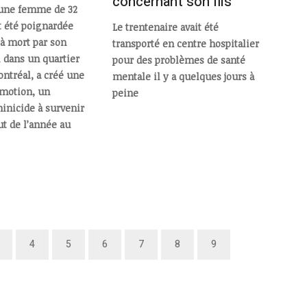
concernant son fils
’une femme de 32
t été poignardée
Le trentenaire avait été
à mort par son
transporté en centre hospitalier
 dans un quartier
pour des problèmes de santé
ontréal, a créé une
mentale il y a quelques jours à
mmotion, un
peine
nicide à survenir
ut de l’année au
4
5
6
7
8
9