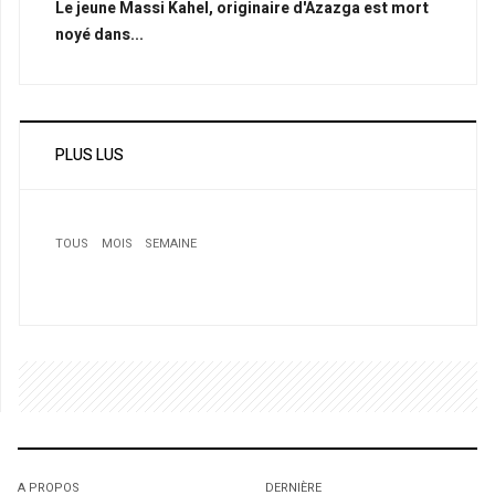
Le jeune Massi Kahel, originaire d'Azazga est mort
noyé dans...
PLUS LUS
TOUS
MOIS
SEMAINE
1
Montréal : La justice canadienne bloque l'extradition
d'un Algéro-canadien vers la France
1
1
A PROPOS
DERNIÈRE
L'octroi accidentel du Gant Court.
L'octroi accidentel du Gant Court.