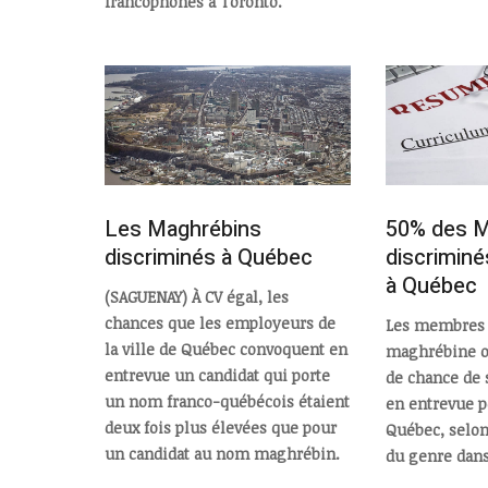
francophones à Toronto.
Les Maghrébins
50% des M
discriminés à Québec
discriminé
à Québec
(SAGUENAY) À CV égal, les
chances que les employeurs de
Les membres
la ville de Québec convoquent en
maghrébine o
entrevue un candidat qui porte
de chance de 
un nom franco-québécois étaient
en entrevue p
deux fois plus élevées que pour
Québec, selon
un candidat au nom maghrébin.
du genre dans