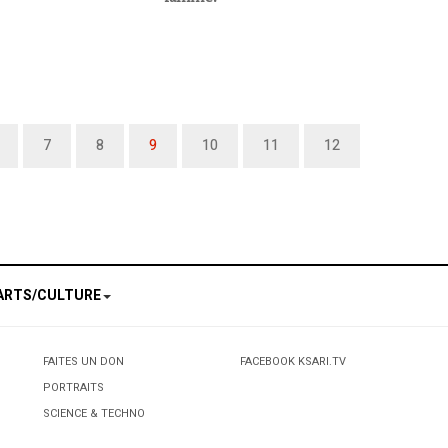
7
8
9
10
11
12
ARTS/CULTURE
FAITES UN DON
FACEBOOK KSARI.TV
PORTRAITS
SCIENCE & TECHNO