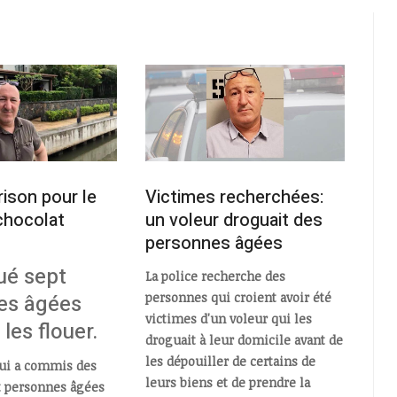
rison pour le
Victimes recherchées:
chocolat
un voleur droguait des
personnes âgées
gué sept
La police recherche des
es âgées
personnes qui croient avoir été
victimes d'un voleur qui les
les flouer.
droguait à leur domicile avant de
les dépouiller de certains de
qui a commis des
leurs biens et de prendre la
t personnes âgées