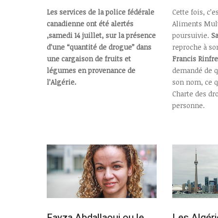
Les services de la police fédérale
Cette fois, c’e
canadienne ont été alertés
Aliments Mult
,samedi 14 juillet, sur la présence
poursuivie.
S
d’une “quantité de drogue” dans
reproche à so
une cargaison de fruits et
Francis Rinfre
légumes en provenance de
demandé de qu
l’Algérie.
son nom, ce q
Charte des dro
personne.
Fayza Abdallaoui ou le
Les Algér