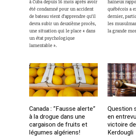
à Cuba depuis 16 mois après avoir
haineux rappo
été condamné pour un accident
québécois a e
de bateau vient d’apprendre qu’il
dernier, part
devra subir un deuxième procès,
les musulmans
une situation qui le place « dans
la grande mo
un état psychologique
lamentable ».
Canada : ”Fausse alerte”
Question s
à la drogue dans une
en entrevu
cargaison de fruits et
victoire d
légumes algériens!
Kerdougli