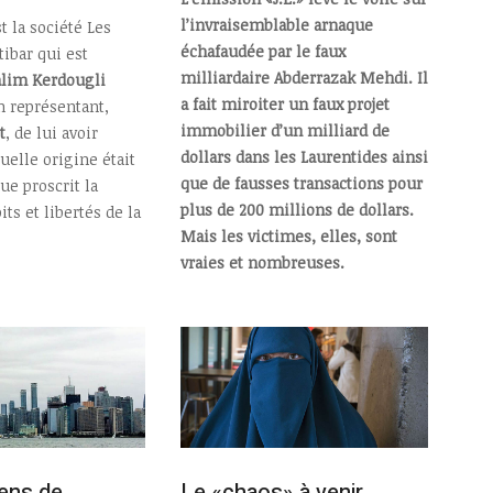
l’invraisemblable arnaque
st la société Les
échafaudée par le faux
ibar qui est
milliardaire Abderrazak Mehdi. Il
alim Kerdougli
a fait miroiter un faux projet
n représentant,
immobilier d’un milliard de
t
, de lui avoir
dollars dans les Laurentides ainsi
elle origine était
que de fausses transactions pour
ue proscrit la
plus de 200 millions de dollars.
its et libertés de la
Mais les victimes, elles, sont
vraies et nombreuses.
iens de
Le «chaos» à venir