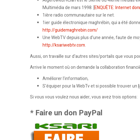
Algeroweb/KSari est le 3ième ou 4ième médias éléc
Multimédia de mars 1998. [
ENQUÊTE: Internet donn
1ière radio communautaire sur le net.
1ier guide électronique maghrébin, qui a été don
http://guidemaghrebin.com/
Une WebTV depuis plus d'une année, faute de moyen
http://ksariwebtv.com
.
Aussi, on travaille sur d'autres sites/portails que vous p
Arrive le moment où on demande la collaboration financ
Améliorer l'information,
S'équiper pour la WebTv et si possible trouver un
Si vous vous voulez nous aider, vous avez trois options:
* Faire un don PayPal