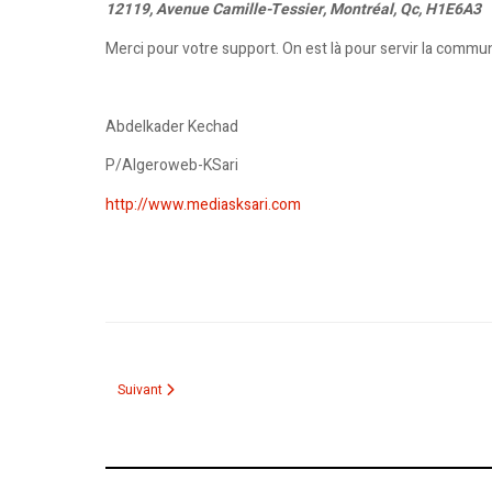
12119, Avenue Camille-Tessier, Montréal, Qc, H1E6A3
Merci pour votre support. On est là pour servir la commu
Abdelkader Kechad
P/Algeroweb-KSari
http://www.mediasksari.com
Article suivant : Collecte de fonds pour KSari.WebTV
Suivant