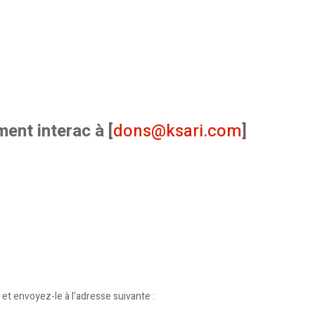
ment interac à [
dons@ksari.com
]
 et envoyez-le à l’adresse suivante :