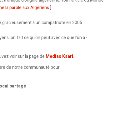
tronique d'origine algerienne, voir l'article du Monde
e la parole aux Algériens
]
né gracieusement à un compatriote en 2005.
s, on fait ce qu'on peut avec ce que l'on a -
ouvez voir sur la page de
Medias Ksari
.
ière de notre communauté pour:
local partagé