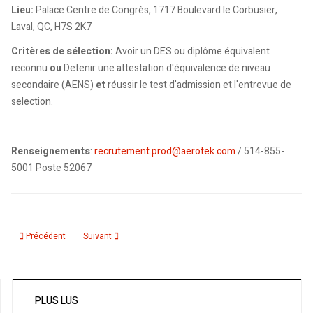
Lieu:
Palace Centre de Congrès, 1717 Boulevard le Corbusier,
Laval, QC, H7S 2K7
Critères de sélection:
Avoir un DES ou diplôme équivalent
reconnu
ou
Detenir une attestation d'équivalence de niveau
secondaire (AENS)
et
réussir le test d'admission et l'entrevue de
selection.
Renseignements
:
recrutement.prod@aerotek.com
/ 514-855-
5001 Poste 52067
Article précédent : Call Center - Portes ouvertes
Article suivant : Offre d’emploi: Agent Administratif au Cen
Précédent
Suivant
PLUS LUS