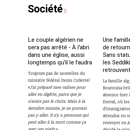
Société
Le couple algérien ne
Une famille
sera pas arrêté - À l'abri
de retourn
dans une église, aussi
Sans statu
longtemps qu'il le faudra
les Seddik
retrouvent 
Toujours pas de nouvelles du
ministre fédéral Denis Coderre!
La famille al
«
J'ai préparé mes valises pour
Bourouisa bril
aller en Algérie, parce que je
absence hier à
n'avais pas le choix. Mais à la
Dorval, où les
dernière minute, je ne pouvais
d’Immigration
pas y aller. Il n'y a personne qui
attendus en v
peut aller à la mort comme ça
renvoyer en Al
avec ses pieds.
»
décidé le min