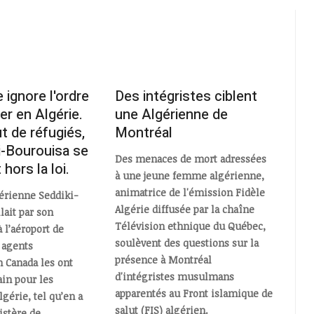
 ignore l'ordre
Des intégristes ciblent
er en Algérie.
une Algérienne de
t de réfugiés,
Montréal
i-Bourouisa se
Des menaces de mort adressées
hors la loi.
à une jeune femme algérienne,
animatrice de l'émission Fidèle
gérienne Seddiki-
Algérie diffusée par la chaîne
lait par son
Télévision ethnique du Québec,
 l’aéroport de
soulèvent des questions sur la
 agents
présence à Montréal
 Canada les ont
d'intégristes musulmans
ain pour les
apparentés au Front islamique de
gérie, tel qu’en a
salut (FIS) algérien.
istère de