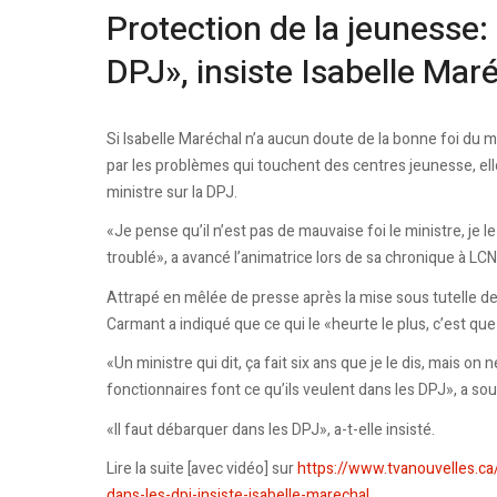
Protection de la jeunesse: 
DPJ», insiste Isabelle Mar
Si Isabelle Maréchal n’a aucun doute de la bonne foi du mi
par les problèmes qui touchent des centres jeunesse, e
ministre sur la DPJ.
«Je pense qu’il n’est pas de mauvaise foi le ministre, je l
troublé», a avancé l’animatrice lors de sa chronique à LCN,
Attrapé en mêlée de presse après la mise sous tutelle d
Carmant a indiqué que ce qui le «heurte le plus, c’est que
«Un ministre qui dit, ça fait six ans que je le dis, mais
fonctionnaires font ce qu’ils veulent dans les DPJ», a sou
«Il faut débarquer dans les DPJ», a-t-elle insisté.
Lire la suite [avec vidéo] sur
https://www.tvanouvelles.ca
dans-les-dpj-insiste-isabelle-marechal