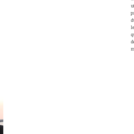
u
p
d
l
q
d
m