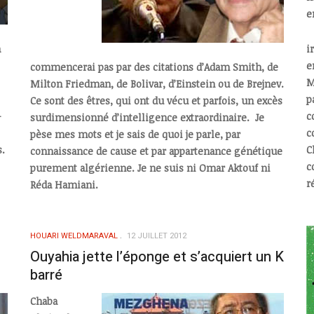
e
a
i
e
commencerai pas par des citations d’Adam Smith, de
M
Milton Friedman, de Bolivar, d’Einstein ou de Brejnev.
p
Ce sont des êtres, qui ont du vécu et parfois, un excès
-
c
surdimensionné d’intelligence extraordinaire. Je
c
pèse mes mots et je sais de quoi je parle, par
s.
C
connaissance de cause et par appartenance génétique
c
purement algérienne. Je ne suis ni Omar Aktouf ni
r
Réda Hamiani.
HOUARI WELDMARAVAL
12 JUILLET 2012
Ouyahia jette l’éponge et s’acquiert un K
barré
Chaba