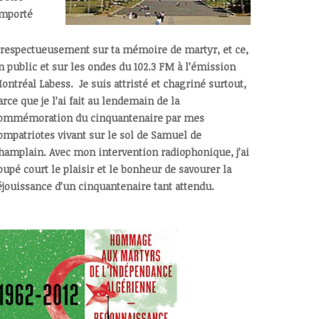
mporté
rrespectueusement sur ta mémoire de martyr, et ce,
n public et sur les ondes du 102.3 FM à l’émission
ontréal Labess. Je suis attristé et chagriné surtout,
arce que je l’ai fait au lendemain de la
ommémoration du cinquantenaire par mes
ompatriotes vivant sur le sol de Samuel de
hamplain. Avec mon intervention radiophonique, j’ai
oupé court le plaisir et le bonheur de savourer la
éjouissance d’un cinquantenaire tant attendu.