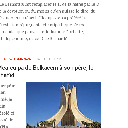
ue Bernard allait remplacer le H de la haine par le D
e la dévotion ou du moins qu’on puisse le dire, du
évouement. Hélas ! L’Îledupasien a préféré la
étestation répugnante et antipathique. Je me
emande, que pense-t-elle Joannie Rochette,
’îledupasienne, de ce D de Bernard?
OUARI WELDMARAVAL
26 JUILLET 2012
ea-culpa de Belkacem à son père, le
hahîd
her père
ien
imé, je
uis
ésolé et
avré de
’être