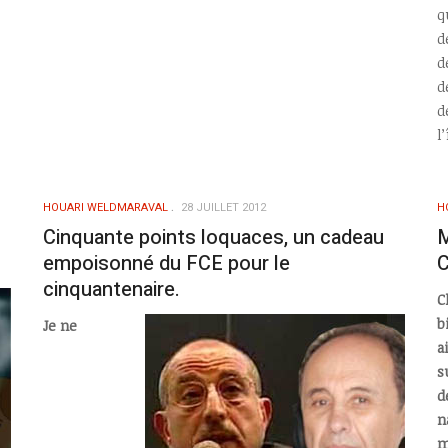
q
d
d
d
d
l
HOUARI WELDMARAVAL
28 JUILLET 2012
H
Cinquante points loquaces, un cadeau
M
empoisonné du FCE pour le
C
cinquantenaire.
C
b
Je ne
a
s
d
n
m