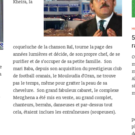
Kheira, la
H
5
r
coqueluche de la chanson Raï, tourne la page des
années lumières et décide, de son propre chef, de se
O
purifier et de s’occuper de sa petite famille. Son
m
e
mari Baba, depuis son acquisition du prestigieux club
m
a
de football oranais, le Mouloudia d’Oran, ne trouve
A
pas le temps, même pour gratter la peau de sa
s
chevelure. Son grand fabuleux cabaret, le complexe
Mezghena a été mis en vente, au grand complet,
chanteurs, berrahs, danseuses et par-dessus tout
cela, étaient inclues les entraîneuses (soupeuses).
p
p
d