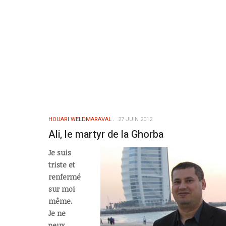
HOUARI WELDMARAVAL
27 JUIN 2012
Ali, le martyr de la Ghorba
Je suis
triste et
renfermé
sur moi
même.
Je ne
peux