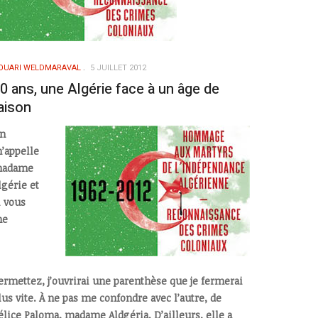
OUARI WELDMARAVAL
5 JUILLET 2012
0 ans, une Algérie face à un âge de
aison
n
’appelle
adame
lgérie et
i vous
me
ermettez, j’ouvrirai une parenthèse que je fermerai
lus vite. À ne pas me confondre avec l’autre, de
élice Paloma, madame Aldgéria. D’ailleurs, elle a