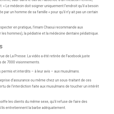
. « Le médecin doit soigner uniquement l’endroit qu’il a besoin
 par un homme de sa famille « pour qu’il n’y ait pas un certain
respecter en pratique, l’imam Chaoui recommande aux
r les hommes), la pédiatrie et la médecine dentaire pédiatrique.
s
e de La Presse. La vidéo a été retirée de Facebook juste
us de 7000 visionnements.
s permis et interdits – à leur avis – aux musulmans.
ntreprise d’assurance ou même chez un sous-traitant de ces
 vertu de l’interdiction faite aux musulmans de toucher un intérêt
iffe les clients du même sexe, qu’il refuse de faire des
qu’ils entretiennent la barbe adéquatement.