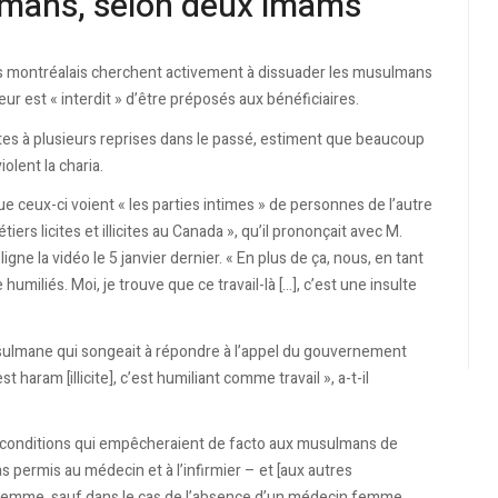
ulmans, selon deux imams
s montréalais cherchent activement à dissuader les musulmans
leur est « interdit » d’être préposés aux bénéficiaires.
tes à plusieurs reprises dans le passé, estiment que beaucoup
olent la charia.
que ceux-ci voient « les parties intimes » de personnes de l’autre
ers licites et illicites au Canada », qu’il prononçait avec M.
ne la vidéo le 5 janvier dernier. « En plus de ça, nous, en tant
iliés. Moi, je trouve que ce travail-là […], c’est une insulte
usulmane qui songeait à répondre à l’appel du gouvernement
 haram [illicite], c’est humiliant comme travail », a-t-il
s conditions qui empêcheraient de facto aux musulmans de
s permis au médecin et à l’infirmier – et [aux autres
femme, sauf dans le cas de l’absence d’un médecin femme,