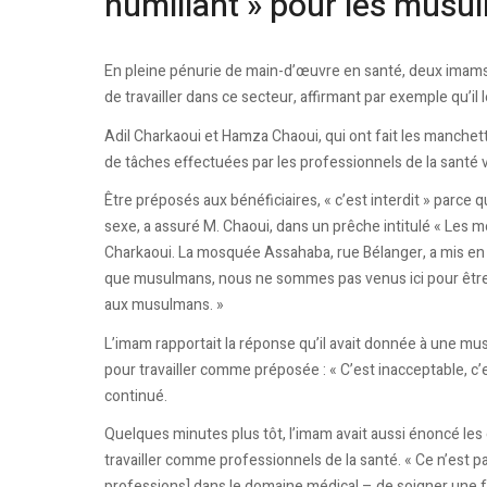
humiliant » pour les mus
En pleine pénurie de main-d’œuvre en santé, deux imam
de travailler dans ce secteur, affirmant par exemple qu’il 
Adil Charkaoui et Hamza Chaoui, qui ont fait les manchet
de tâches effectuées par les professionnels de la santé vi
Être préposés aux bénéficiaires, « c’est interdit » parce 
sexe, a assuré M. Chaoui, dans un prêche intitulé « Les méti
Charkaoui. La mosquée Assahaba, rue Bélanger, a mis en lig
que musulmans, nous ne sommes pas venus ici pour être hum
aux musulmans. »
L’imam rapportait la réponse qu’il avait donnée à une m
pour travailler comme préposée : « C’est inacceptable, c’est
continué.
Quelques minutes plus tôt, l’imam avait aussi énoncé le
travailler comme professionnels de la santé. « Ce n’est pa
professions] dans le domaine médical – de soigner une 