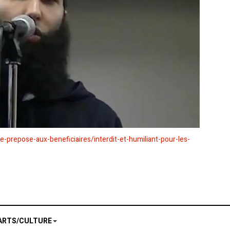
-prepose-aux-beneficiaires/interdit-et-humiliant-pour-les-
ARTS/CULTURE