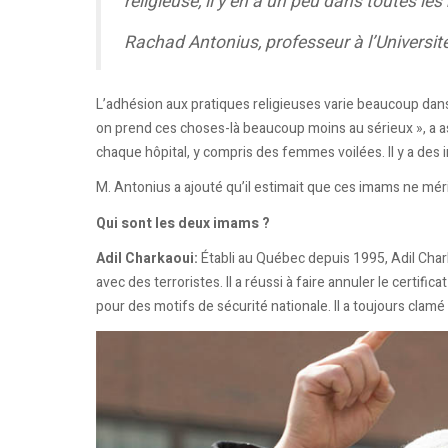
religieuse, il y en a un peu dans toutes les 
Rachad Antonius, professeur à l’Universi
L’adhésion aux pratiques religieuses varie beaucoup dans
on prend ces choses-là beaucoup moins au sérieux », a a
chaque hôpital, y compris des femmes voilées. Il y a des
M. Antonius a ajouté qu’il estimait que ces imams ne méri
Qui sont les deux imams ?
Adil Charkaoui:
Établi au Québec depuis 1995, Adil Cha
avec des terroristes. Il a réussi à faire annuler le certifi
pour des motifs de sécurité nationale. Il a toujours clam