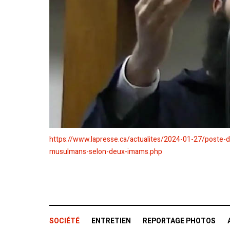
https://www.lapresse.ca/actualites/2024-01-27/poste-de
musulmans-selon-deux-imams.php
SOCIÉTÉ
ENTRETIEN
REPORTAGE PHOTOS