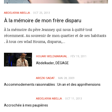
ABDELKRIM ABELLA
OCT 25, 2013
À la mémoire de mon frère disparu
À la mémoire du père Jeanney qui nous à quitté tout
récemment. Au souvenir de mon quartier et de ses habitants
. À tous ces wlad Houma, disparus,
...
HOUARI WELDMARAVAL
FÉV 19, 2011
Abdelkader, DÉGAGE
AREZKI SADAT
MAI 28, 2009
Accommodements raisonnables : Un an et des appréhensions
ABDELKRIM ABELLA
OCT 11, 2013
Accrochée à mes paupières