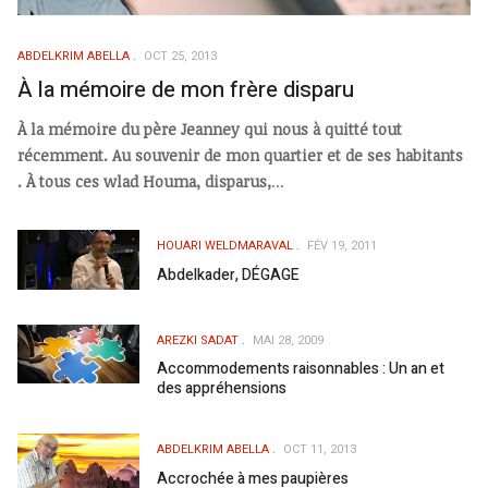
ABDELKRIM ABELLA
OCT 25, 2013
À la mémoire de mon frère disparu
À la mémoire du père Jeanney qui nous à quitté tout
récemment. Au souvenir de mon quartier et de ses habitants
. À tous ces wlad Houma, disparus,
...
HOUARI WELDMARAVAL
FÉV 19, 2011
Abdelkader, DÉGAGE
AREZKI SADAT
MAI 28, 2009
Accommodements raisonnables : Un an et
des appréhensions
ABDELKRIM ABELLA
OCT 11, 2013
Accrochée à mes paupières