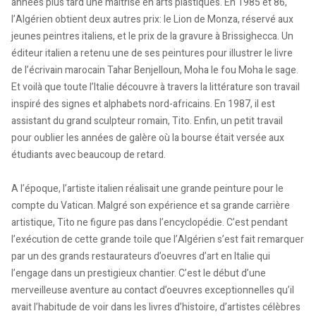
années plus tard une maîtrise en arts plastiques. En 1985 et 86,
l’Algérien obtient deux autres prix: le Lion de Monza, réservé aux
jeunes peintres italiens, et le prix de la gravure à Brissighecca. Un
éditeur italien a retenu une de ses peintures pour illustrer le livre
de l’écrivain marocain Tahar Benjelloun, Moha le fou Moha le sage.
Et voilà que toute l’Italie découvre à travers la littérature son travail
inspiré des signes et alphabets nord-africains. En 1987, il est
assistant du grand sculpteur romain, Tito. Enfin, un petit travail
pour oublier les années de galère où la bourse était versée aux
étudiants avec beaucoup de retard.
A l’époque, l’artiste italien réalisait une grande peinture pour le
compte du Vatican. Malgré son expérience et sa grande carrière
artistique, Tito ne figure pas dans l’encyclopédie. C’est pendant
l’exécution de cette grande toile que l’Algérien s’est fait remarquer
par un des grands restaurateurs d’oeuvres d’art en Italie qui
l’engage dans un prestigieux chantier. C’est le début d’une
merveilleuse aventure au contact d’oeuvres exceptionnelles qu’il
avait l’habitude de voir dans les livres d’histoire, d’artistes célèbres