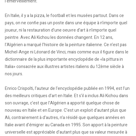
l’émerveillement.
En Italie, il y a la pizza, le football et les musées partout. Dans ce
pays, on ne confie pas un poste dans une équipe à n’importe quel
joueur, ni la restauration d’une oeuvre d’art à n’importe quel
peintre. Avec Ali Kichou les données changent. En 12 ans,
l’Algérien a marqué l’histoire de la peinture italienne. Ce n’est pas
Michel-Ange ni Léonard de Vinci, mais comme eux il figure dans le
dictionnaire de la plus importante encyclopédie de «la pittura in
Italia» consacrée aux illustres artistes italiens du 12ème siècle à
nos jours.
Enrico Crispolti, l’auteur de l’encyclopédie publiée en 1994, est l’un
des meilleurs critiques d’art en Italie. Et s’il a inclus Ali Kichou dans
son ouvrage, c’est que l’Algérien a apporté quelque chose de
nouveau en Italie et en Europe. C’est un exploit d’autant plus que
Ali, contrairement à d’autres, n’a résidé que quelques années en
Italie avant d’émigrer au Canada en 1995. Son apport à la peinture
universelle est appréciable d’autant plus que sa valeur mesurée à