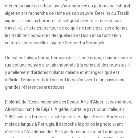
mènent à faire un retour jusqu’aux sources du patrimoine culturel
algérien à la recherche de l’âme de son oeuvre. Dessins du Tassili,
signes artisanaux berbères et calligraphie vont alimenter son
travail. «L’artiste est porteur de ce qu’il ne renie pas: ses origines,
les traditions populaires desquelles il est issu et sa formation
culturelle personnelle», rajoute Simonetta Serangeli.
On est en Italie, à Rome, berceau de l’art en Europe, chaque coin de
rue est une oeuvre d’art abandonnée à la curiosité des touristes. Il
y a tellement d’artistes brillants italiens et étrangers qu’il est
difficile d’émerger du lot surtout lorsqu’on vient d’un pays sans
grandes références artistiques.
Diplômé de l’Ecole nationale des Beaux-Arts d’Alger, avec mention,
Ali Kichou, natif de Béjaïa, Algérie, quitte le pays pour l’Italie, en
1982, avec sa femme, l’artiste peintre Hadjira Preure. Après six
mois de langue à Perrugia, il décroche le prix de la photo avant
d’entrer à l’Académie des Arts de Rome où il obtient quelques