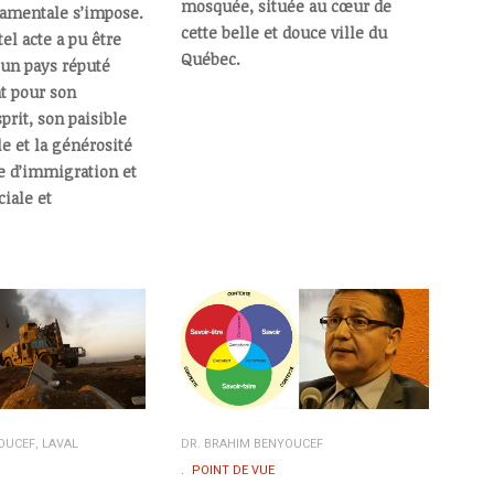
mosquée, située au cœur de
amentale s’impose.
cette belle et douce ville du
l acte a pu être
Québec.
un pays réputé
 pour son
prit, son paisible
e et la générosité
ue d’immigration et
ciale et
OUCEF, LAVAL
DR. BRAHIM BENYOUCEF
POINT DE VUE