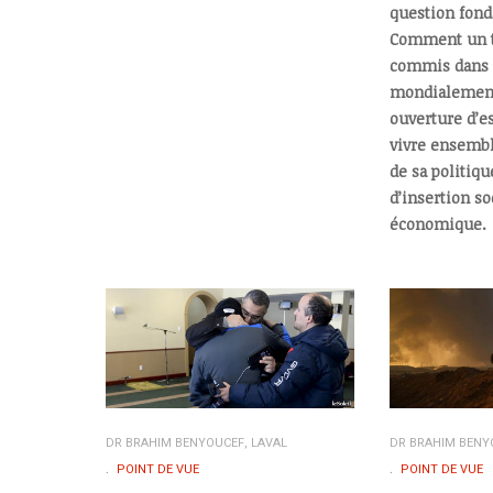
question fond
Comment un te
commis dans 
mondialement
ouverture d’es
vivre ensembl
de sa politiq
d’insertion so
économique.
DR BRAHIM BENYOUCEF, LAVAL
DR BRAHIM BENY
POINT DE VUE
POINT DE VUE