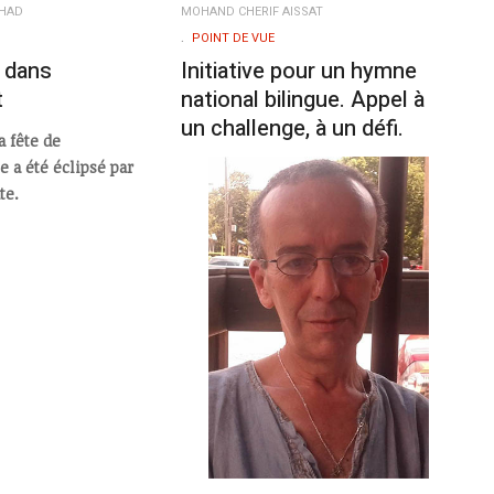
CHAD
MOHAND CHERIF AISSAT
POINT DE VUE
t dans
Initiative pour un hymne
t
national bilingue. Appel à
un challenge, à un défi.
a fête de
 a été éclipsé par
te.