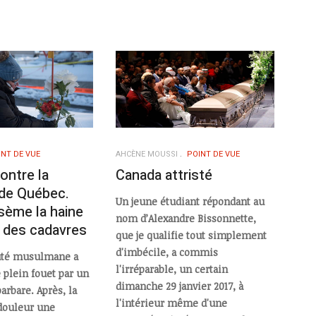
INT DE VUE
AHCÈNE MOUSSI
POINT DE VUE
ontre la
Canada attristé
de Québec.
Un jeune étudiant répondant au
sème la haine
nom d’Alexandre Bissonnette,
e des cadavres
que je qualifie tout simplement
d'imbécile, a commis
té musulmane a
l'irréparable, un certain
 plein fouet par un
dimanche 29 janvier 2017, à
barbare. Après, la
l'intérieur même d'une
 douleur une