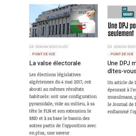
DR. BRAHIM BENYOUCEF
DR. BRAHIM BEN
POINT DE VUE
POINT DE VUE
La valse électorale
Une DPJ m
dîtes-vou
Les élections législatives
algériennes du 4 mai 2017, ont
Un article de 
abouti au mêmes résultats
épeurant à l'e
habituels: soit une configuration
musulmans, pa
pyramidale, vide au milieu, à sa
le Journal de
tête le FLN et son extension le
enflammé l'op
RND et à sa base le bassin des
autres partis de l'opposition avec
en plus, une saveur