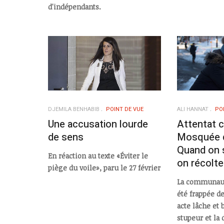
d'indépendants.
DJEMILA BENHABIB
POINT DE VUE
ALI HANNAT
PO
Une accusation lourde
Attentat c
de sens
Mosquée 
Quand on 
En réaction au texte «Éviter le
on récolt
piège du voile», paru le 27 février
La communau
été frappée de
acte lâche et 
stupeur et la