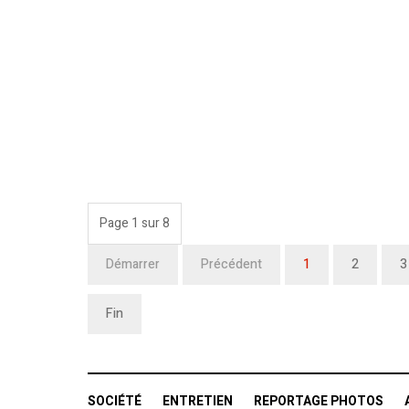
Page 1 sur 8
Démarrer
Précédent
1
2
3
Fin
SOCIÉTÉ
ENTRETIEN
REPORTAGE PHOTOS