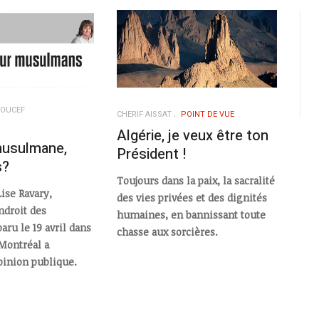
YOUCEF
CHERIF AISSAT
POINT DE VUE
Algérie, je veux être ton
usulmane,
Président !
s?
Toujours dans la paix, la sacralité
Lise Ravary,
des vies privées et des dignités
ndroit des
humaines, en bannissant toute
ru le 19 avril dans
chasse aux sorcières.
 Montréal a
inion publique.