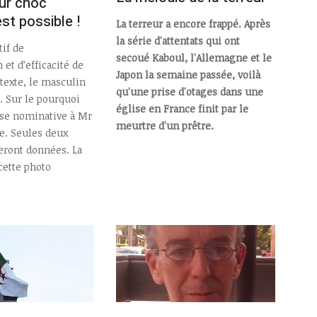
ur choc
est possible !
La terreur a encore frappé. Après
la série d'attentats qui ont
tif de
secoué Kaboul, l'Allemagne et le
 et d’efficacité de
Japon la semaine passée, voilà
e texte, le masculin
qu'une prise d'otages dans une
. Sur le pourquoi
église en France finit par le
sse nominative à Mr
meurtre d'un prêtre.
. Seules deux
eront données. La
cette photo