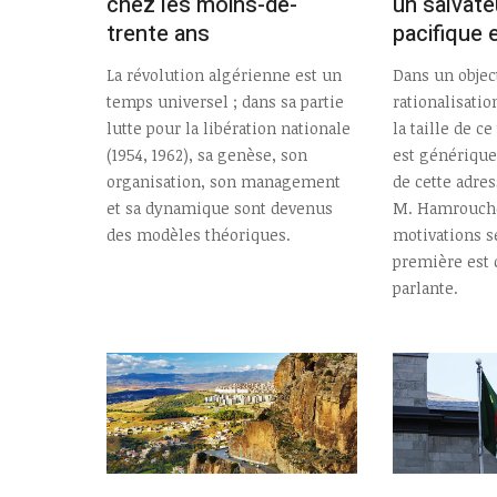
chez les moins-de-
un salvate
trente ans
pacifique 
La révolution algérienne est un
Dans un objec
temps universel ; dans sa partie
rationalisation
lutte pour la libération nationale
la taille de c
(1954, 1962), sa genèse, son
est générique
organisation, son management
de cette adre
et sa dynamique sont devenus
M. Hamrouche
des modèles théoriques.
motivations s
première est 
parlante.