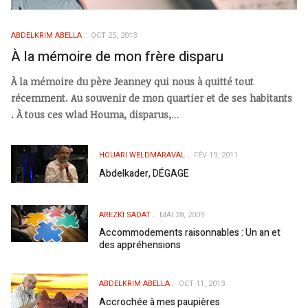
ABDELKRIM ABELLA
OCT 25, 2013
À la mémoire de mon frère disparu
À la mémoire du père Jeanney qui nous à quitté tout
récemment. Au souvenir de mon quartier et de ses habitants
. À tous ces wlad Houma, disparus,
...
HOUARI WELDMARAVAL
FÉV 19, 2011
Abdelkader, DÉGAGE
AREZKI SADAT
MAI 28, 2009
Accommodements raisonnables : Un an et
des appréhensions
ABDELKRIM ABELLA
OCT 11, 2013
Accrochée à mes paupières