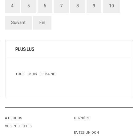
4
5
6
7
8
9
10
Suivant
Fin
PLUS LUS
TOUS
MOIS
SEMAINE
1
L’ambassade du Canada à Alger refuse le visa à une
équipe de l’ENTV
2
Manoeuvres pour empêcher l’extradition d’un Canadien
A PROPOS
DERNIÈRE
vers l’Algérie
VOS PUBLICITÉS
3
1
1
FAITES UN DON