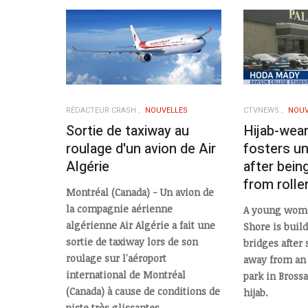
RÉDACTEUR CRASH
NOUVELLES
CTVNEWS
NOUV
Sortie de taxiway au
Hijab-wea
roulage d'un avion de Air
fosters u
Algérie
after bein
from roller
Montréal (Canada) - Un avion de
la compagnie aérienne
A young woma
algérienne Air Algérie a fait une
Shore is build
sortie de taxiway lors de son
bridges after
roulage sur l'aéroport
away from an 
international de Montréal
park in Bross
(Canada) à cause de conditions de
hijab.
piste très glissantes.