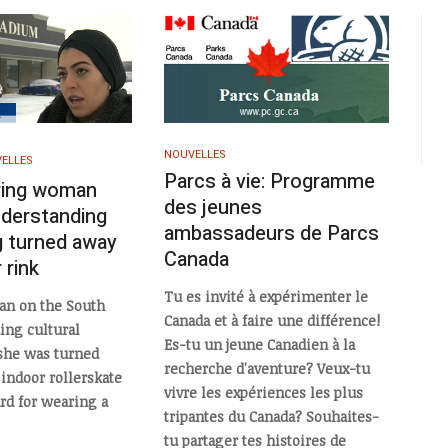
NOUVELLES
ELLES
Parcs à vie: Programme
ring woman
des jeunes
nderstanding
ambassadeurs de Parcs
g turned away
Canada
 rink
Tu es invité à expérimenter le
n on the South
Canada et à faire une différence!
ing cultural
Es-tu un jeune Canadien à la
 she was turned
recherche d'aventure? Veux-tu
indoor rollerskate
vivre les expériences les plus
ard for wearing a
tripantes du Canada? Souhaites-
tu partager tes histoires de