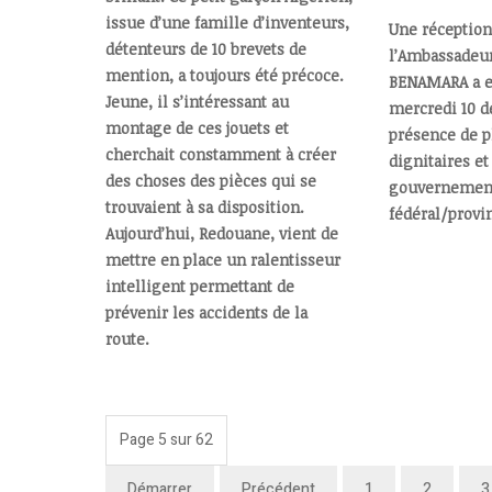
issue d’une famille d’inventeurs,
Une réception
détenteurs de 10 brevets de
l’Ambassadeur
mention, a toujours été précoce.
BENAMARA a e
Jeune, il s’intéressant au
mercredi 10 d
montage de ces jouets et
présence de p
cherchait constamment à créer
dignitaires e
des choses des pièces qui se
gouvernemen
trouvaient à sa disposition.
fédéral/provin
Aujourd’hui, Redouane, vient de
mettre en place un ralentisseur
intelligent permettant de
prévenir les accidents de la
route.
Page 5 sur 62
Démarrer
Précédent
1
2
3