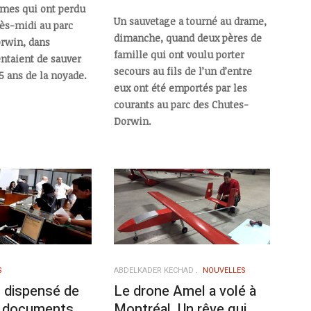
mes qui ont perdu
Un sauvetage a tourné au drame,
rès-midi au parc
dimanche, quand deux pères de
rwin, dans
famille qui ont voulu porter
entaient de sauver
secours au fils de l’un d’entre
5 ans de la noyade.
eux ont été emportés par les
courants au parc des Chutes-
Dorwin.
S
ABDELKADER KECHAD
NOUVELLES
n dispensé de
Le drone Amel a volé à
es documents
Montréal. Un rêve qui