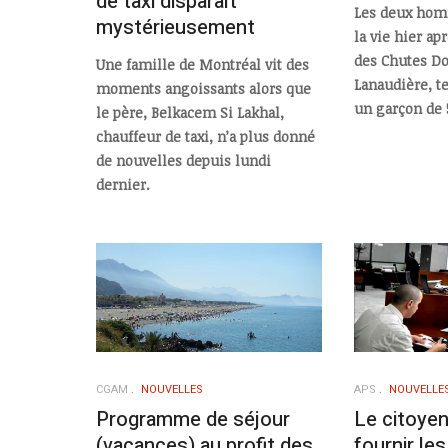
de taxi disparaît
Les deux hom
mystérieusement
la vie hier ap
des Chutes Do
Une famille de Montréal vit des
Lanaudière, t
moments angoissants alors que
un garçon de 
le père, Belkacem Si Lakhal,
chauffeur de taxi, n’a plus donné
de nouvelles depuis lundi
dernier.
CGAM
NOUVELLES
APS
NOUVELLE
Programme de séjour
Le citoye
(vacances) au profit des
fournir l