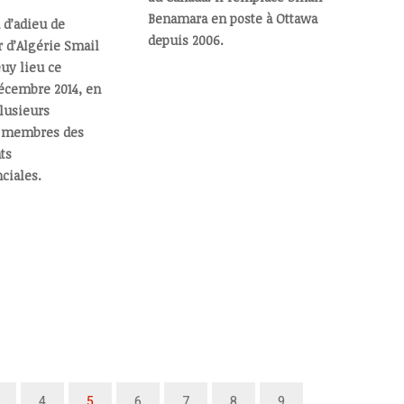
Benamara en poste à Ottawa
 d’adieu de
depuis 2006.
 d’Algérie Smail
uy lieu ce
écembre 2014, en
lusieurs
t membres des
ts
ciales.
4
5
6
7
8
9