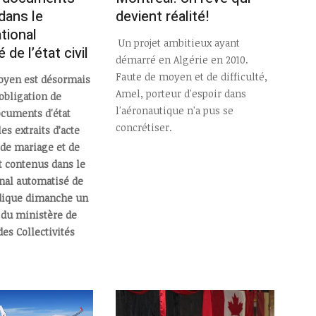
dans le
devient réalité!
ational
Un projet ambitieux ayant
de l’état civil
démarré en Algérie en 2010.
Faute de moyen et de difficulté,
toyen est désormais
Amel, porteur d'espoir dans
obligation de
l'aéronautique n'a pus se
ocuments d'état
concrétiser.
les extraits d’acte
 de mariage et de
t contenus dans le
onal automatisé de
indique dimanche un
u ministère de
des Collectivités