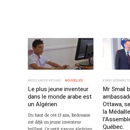
ABDELKADER KECHAD
NOUVELLES
KSARI WEBMAST
Le plus jeune inventeur
Mr Smail 
dans le monde arabe est
ambassade
un Algérien
Ottawa, s
la Médaill
Du haut de ces 13 ans, Redouane
l'Assemblé
est déjà un jeune inventeur
Québec.
brillant. Ce petit garçon Algérien,