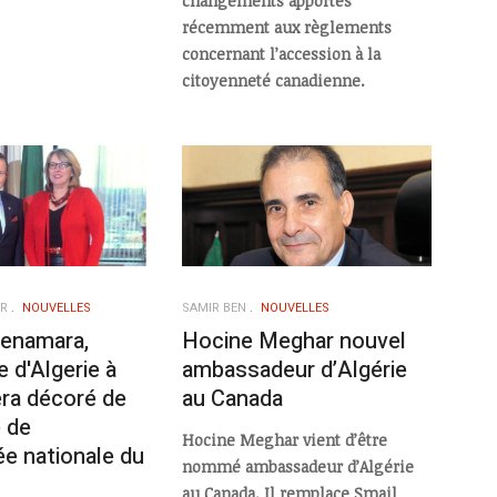
changements apportés
récemment aux règlements
concernant l’accession à la
citoyenneté canadienne.
ER
NOUVELLES
SAMIR BEN
NOUVELLES
benamara,
Hocine Meghar nouvel
 d'Algerie à
ambassadeur d’Algérie
era décoré de
au Canada
e de
Hocine Meghar vient d’être
e nationale du
nommé ambassadeur d’Algérie
au Canada. Il remplace Smail