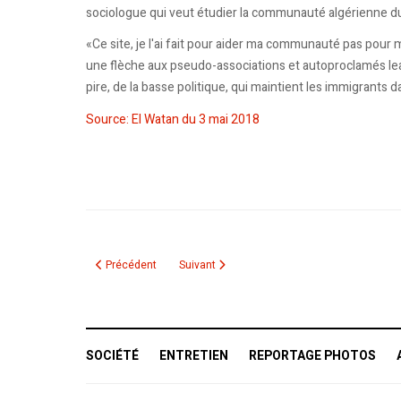
sociologue qui veut étudier la communauté algérienne d
«Ce site, je l'ai fait pour aider ma communauté pas pour
une flèche aux pseudo-associations et autoproclamés lead
pire, de la basse politique, qui maintient les immigrants da
Source: El Watan du 3 mai 2018
Article précédent : Une mobilisation qui trouve son écho au 
Article suivant : STéléMtl: Une nouvelle chaîn
Précédent
Suivant
SOCIÉTÉ
ENTRETIEN
REPORTAGE PHOTOS