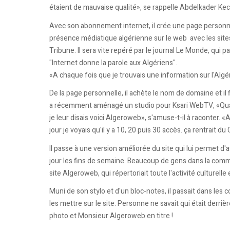
étaient de mauvaise qualité», se rappelle Abdelkader Ke
Avec son abonnement internet, il crée une page personnell
présence médiatique algérienne sur le web avec les sites 
Tribune. Il sera vite repéré par le journal Le Monde, qui
"Internet donne la parole aux Algériens".
«A chaque fois que je trouvais une information sur l'Algérie,
De la page personnelle, il achète le nom de domaine et il f
a récemment aménagé un studio pour Ksari WebTV, «Quand
je leur disais voici Algeroweb», s'amuse-t-il à raconter.
jour je voyais qu'il y a 10, 20 puis 30 accès. ça rentrait du
Il passe à une version améliorée du site qui lui permet d'a
jour les fins de semaine. Beaucoup de gens dans la comm
site Algeroweb, qui répertoriait toute l'activité culturell
Muni de son stylo et d'un bloc-notes, il passait dans les
les mettre sur le site. Personne ne savait qui était derrièr
photo et Monsieur Algeroweb en titre !