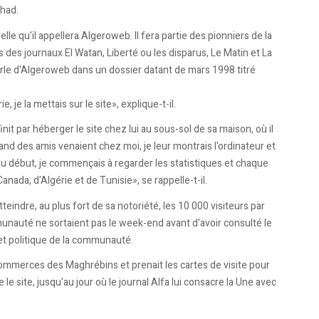
chad.
e qu'il appellera Algeroweb. Il fera partie des pionniers de la
des journaux El Watan, Liberté ou les disparus, Le Matin et La
 parle d'Algeroweb dans un dossier datant de mars 1998 titré
 je la mettais sur le site», explique-t-il.
init par héberger le site chez lui au sous-sol de sa maison, où il
 des amis venaient chez moi, je leur montrais l'ordinateur et
 «Au début, je commençais à regarder les statistiques et chaque
 Canada, d'Algérie et de Tunisie», se rappelle-t-il.
tteindre, au plus fort de sa notoriété, les 10 000 visiteurs par
unauté ne sortaient pas le week-end avant d'avoir consulté le
e et politique de la communauté.
 commerces des Maghrébins et prenait les cartes de visite pour
e le site, jusqu'au jour où le journal Alfa lui consacre la Une avec