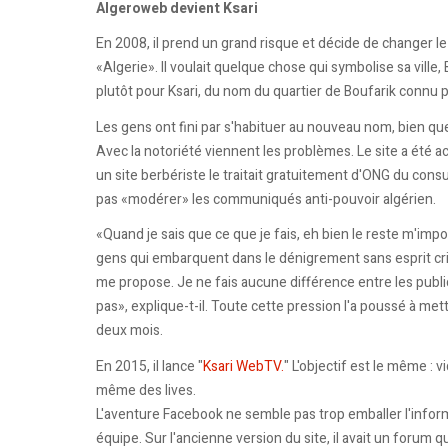
Algeroweb devient Ksari
En 2008, il prend un grand risque et décide de changer le 
«Algerie». Il voulait quelque chose qui symbolise sa ville,
plutôt pour Ksari, du nom du quartier de Boufarik connu p
Les gens ont fini par s'habituer au nouveau nom, bien qu
Avec la notoriété viennent les problèmes. Le site a été 
un site berbériste le traitait gratuitement d'ONG du consu
pas «modérer» les communiqués anti-pouvoir algérien.
«Quand je sais que ce que je fais, eh bien le reste m'impo
gens qui embarquent dans le dénigrement sans esprit cri
me propose. Je ne fais aucune différence entre les publi
pas», explique-t-il. Toute cette pression l'a poussé à mett
deux mois.
En 2015, il lance "
Ksari WebTV.
" L'objectif est le même : 
même des lives.
L'aventure Facebook ne semble pas trop emballer l'info
équipe. Sur l'ancienne version du site, il avait un forum qu'