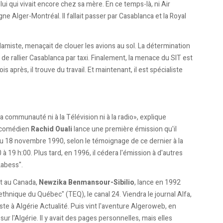
i qui vivait encore chez sa mère. En ce temps-là, ni Air
ne Alger-Montréal. Il fallait passer par Casablanca et la Royal
 islamiste, menaçait de clouer les avions au sol. La détermination
e rallier Casablanca par taxi. Finalement, la menace du SIT est
 après, il trouve du travail. Et maintenant, il est spécialiste
a communauté ni à la Télévision ni à la radio», explique
e comédien
Rachid Ouali
lance une première émission qu'il
du 18 novembre 1990, selon le témoignage de ce dernier à la
à 19 h:00. Plus tard, en 1996, il cédera l'émission à d'autres
Labess".
nt au Canada,
Newzika Benmansour-Sibilio
, lance en 1992
ethnique du Québec" (TEQ), le canal 24. Viendra le journal Alfa,
iste à Algérie Actualité. Puis vint l'aventure Algeroweb, en
 sur l'Algérie. Il y avait des pages personnelles, mais elles