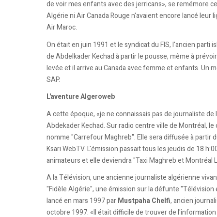
de voir mes enfants avec des jerricans», se remémore celu
Algérie ni Air Canada Rouge n'avaient encore lancé leur lig
Air Maroc.
On était en juin 1991 et le syndicat du FIS, l'ancien parti
de Abdelkader Kechad à partir le pousse, même à prévoir d
levée et il arrive au Canada avec femme et enfants. Un mois
SAP.
L'aventure Algeroweb
A cette époque, «je ne connaissais pas de journaliste de l
Abdekader Kechad. Sur radio centre ville de Montréal, l
nomme "Carrefour Maghreb". Elle sera diffusée à partir 
Ksari WebTV. L'émission passait tous les jeudis de 18 h:00 
animateurs et elle deviendra "Taxi Maghreb et Montréal 
A la Télévision, une ancienne journaliste algérienne viva
"Fidèle Algérie", une émission sur la défunte "Télévision 
lancé en mars 1997 par
Mustpaha Chelfi
, ancien journal
octobre 1997. «Il était difficile de trouver de l'information