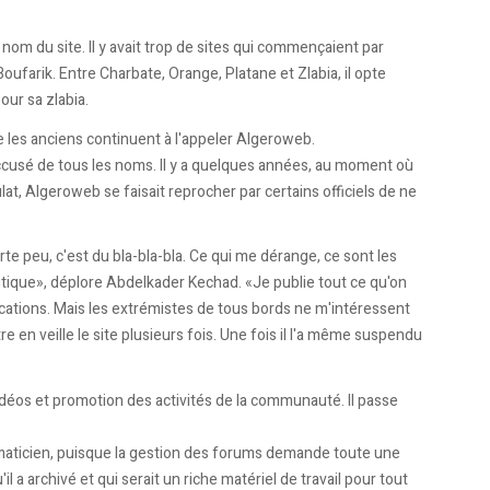
nom du site. Il y avait trop de sites qui commençaient par
 Boufarik. Entre Charbate, Orange, Platane et Zlabia, il opte
our sa zlabia.
e les anciens continuent à l'appeler Algeroweb.
accusé de tous les noms. Il y a quelques années, au moment où
lat, Algeroweb se faisait reprocher par certains officiels de ne
rte peu, c'est du bla-bla-bla. Ce qui me dérange, ce sont les
tique», déplore Abdelkader Kechad. «Je publie tout ce qu'on
cations. Mais les extrémistes de tous bords ne m'intéressent
re en veille le site plusieurs fois. Une fois il l'a même suspendu
vidéos et promotion des activités de la communauté. Il passe
rmaticien, puisque la gestion des forums demande toute une
il a archivé et qui serait un riche matériel de travail pour tout