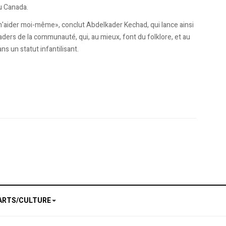
u Canada.
 m'aider moi-même», conclut Abdelkader Kechad, qui lance ainsi
ers de la communauté, qui, au mieux, font du folklore, et au
ns un statut infantilisant.
Québec
e de télévision qui affichera les couleurs de la diversité montréalaise.
ARTS/CULTURE