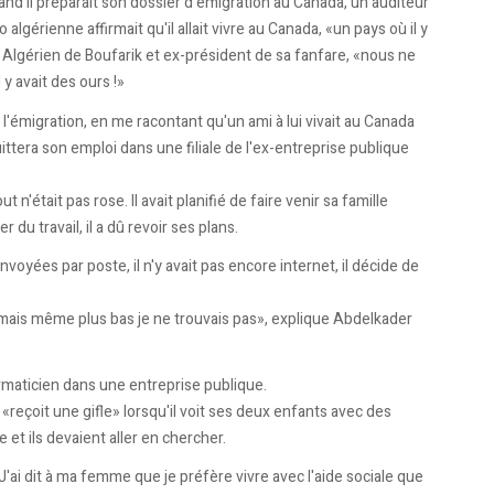
nd il préparait son dossier d'émigration au Canada, un auditeur
 algérienne affirmait qu'il allait vivre au Canada, «un pays où il y
t Algérien de Boufarik et ex-président de sa fanfare, «nous ne
 y avait des ours !»
e l'émigration, en me racontant qu'un ami à lui vivait au Canada
uittera son emploi dans une filiale de l'ex-entreprise publique
n'était pas rose. Il avait planifié de faire venir sa famille
du travail, il a dû revoir ses plans.
yées par poste, il n'y avait pas encore internet, il décide de
 mais même plus bas je ne trouvais pas», explique Abdelkader
rmaticien dans une entreprise publique.
il «reçoit une gifle» lorsqu'il voit ses deux enfants avec des
e et ils devaient aller en chercher.
J'ai dit à ma femme que je préfère vivre avec l'aide sociale que