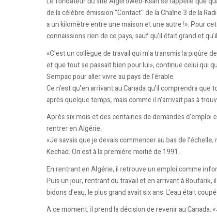
Le fondateur du site Algeroweb-Ksari se rappelle que qua
de la célèbre émission "Contact'' de la Chaîne 3 de la Radio
a un kilomètre entre une maison et une autre !». Pour ce
connaissions rien de ce pays, sauf qu'il était grand et qu'il
«C'est un collègue de travail qui m'a transmis la piqûre d
et que tout se passait bien pour lui», continue celui qui q
Sempac pour aller vivre au pays de l'érable.
Ce n'est qu'en arrivant au Canada qu'il comprendra que tout 
après quelque temps, mais comme il n'arrivait pas à trouver 
Après six mois et des centaines de demandes d'emploi envo
rentrer en Algérie.
«Je savais que je devais commencer au bas de l'échelle,
Kechad. On est à la première moitié de 1991.
En rentrant en Algérie, il retrouve un emploi comme info
Puis un jour, rentrant du travail et en arrivant à Boufarik, 
bidons d'eau, le plus grand avait six ans. L'eau était coupé
A ce moment, il prend la décision de revenir au Canada. «