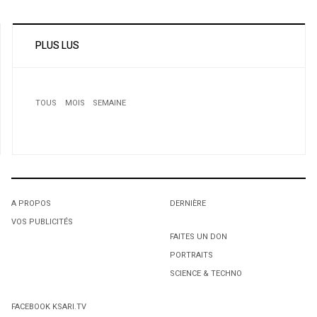
PLUS LUS
TOUS
MOIS
SEMAINE
1
Droit de réponse: Les élucubrations fallacieuses
d’Abdelghani Dades
2
Lozère: 4 morts dans le crash d'un avion de fret algérien
A PROPOS
DERNIÈRE
VOS PUBLICITÉS
1
1
FAITES UN DON
PORTRAITS
L'octroi accidentel du Gant Court.
L'octroi accidentel du Gant Court.
SCIENCE & TECHNO
FACEBOOK KSARI.TV