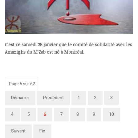
C’est ce samedi 25 janvier que le comité de solidarité avec les
Amazighs du M’Zab est né à Montréal.
Page 6 sur 62
Démarrer
Précédent
1
2
3
4
5
6
7
8
9
10
Suivant
Fin