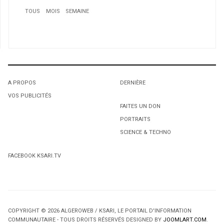
TOUS
MOIS
SEMAINE
A PROPOS
DERNIÈRE
VOS PUBLICITÉS
1
1
1
FAITES UN DON
PORTRAITS
Le film "Ben M'hidi" sortira en mars 2017
L'octroi accidentel du Gant Court.
L'octroi accidentel du Gant Court.
SCIENCE & TECHNO
FACEBOOK KSARI.TV
COPYRIGHT © 2026 ALGEROWEB / KSARI, LE PORTAIL D'INFORMATION
2
COMMUNAUTAIRE - TOUS DROITS RÉSERVÉS DESIGNED BY
JOOMLART.COM
.