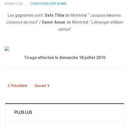
KSARI.COM
CONCOURS SUR KSARI
Les gagnantes sont:
Safa Tliba
de Montréal: "
Jacques Mesrine.
L'Instinct de mort
" /
Samir Aouar
de Montréal: "
L'étranger d'Albert
camus
"
Tirage effectué le dimanche 18 juillet 2010
Article précédent : Résultat du tirage des livres "Yasmina Khadra - Ce que le 
Article suivant : Directions
Précédent
Suivant
PLUS LUS