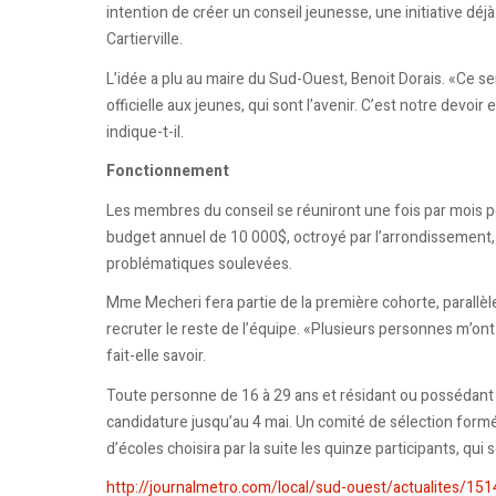
intention de créer un conseil jeunesse, une initiative d
Cartierville.
L’idée a plu au maire du Sud-Ouest, Benoit Dorais. «Ce se
officielle aux jeunes, qui sont l’avenir. C’est notre devoir
indique-t-il.
Fonctionnement
Les membres du conseil se réuniront une fois par mois po
budget annuel de 10 000$, octroyé par l’arrondissement, 
problématiques soulevées.
Mme Mecheri fera partie de la première cohorte, parallèl
recruter le reste de l’équipe. «Plusieurs personnes m’ont 
fait-elle savoir.
Toute personne de 16 à 29 ans et résidant ou possédant
candidature jusqu’au 4 mai. Un comité de sélection form
d’écoles choisira par la suite les quinze participants, qui
http://journalmetro.com/local/sud-ouest/actualites/1