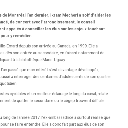
de Montréal l’an dernier, Ikram Mecheri a soif d’aider les
ncé, de concert avec l’arrondissement, le conseil
t appelés à conseiller les élus sur les enjeux touchant
 pour y remédier.
Ville-Émard depuis son arrivée au Canada, en 1999. Elle a
es dès son entrée au secondaire, en faisant notamment de
pliquant à la bibliothèque Marie-Uguay.
st l’an passé que mon intérêt s’est davantage développé»,
ussé à interroger des centaines d’adolescents de son quartier
quotidien.
stes cyclables et un meilleur éclairage le long du canal, relate-
ennent de quitter le secondaire ou le cégep trouvent difficile
u long de l’année 2017, l’ex-ambassadrice a surtout réalisé que
pour se faire entendre. Elle a donc fait part aux élus de son