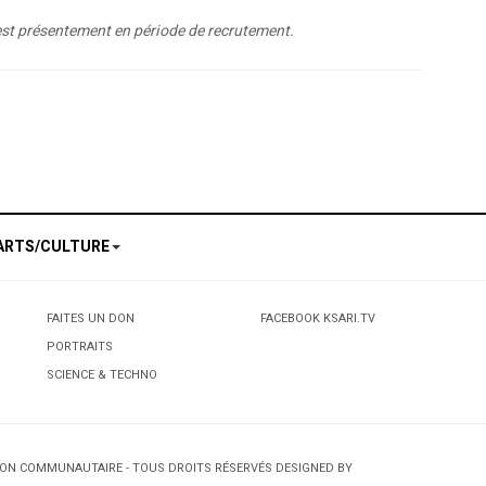
e est présentement en période de recrutement.
 qui affichera les couleurs de la diversité montréalaise.
f doping seniors in Ottawa and Quebec with drugged chocolates arrested in Atla
ARTS/CULTURE
FAITES UN DON
FACEBOOK KSARI.TV
PORTRAITS
SCIENCE & TECHNO
TION COMMUNAUTAIRE - TOUS DROITS RÉSERVÉS DESIGNED BY