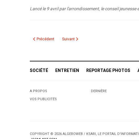
Lancé le 9 avril par l'arrondissement, le conseil jeuness
Article précédent : STéléMtl: Une nouvelle chaîne de télévision
Article suivant : Robbery suspect accused o
Précédent
Suivant
SOCIÉTÉ
ENTRETIEN
REPORTAGE PHOTOS
A PROPOS
DERNIÈRE
VOS PUBLICITÉS
COPYRIGHT © 2026 ALGEROWEB / KSARI, LE PORTAIL D'INFORMA