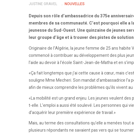
JUSTINE GRAVEL
NOUVELLES
Depuis son rôle d’ambassadrice du 375e anniversaire 
membres de sa communauté. C’est pourquoi elle a la
jeunesse du Sud-Ouest. Une quinzaine de jeunes seron
leur groupe d’âge et à trouver des pistes de solution
Originaire de l’Algérie, la jeune femme de 25 ans habite 
commencé à contribuer au développement des plus jeun
l’aide au devoir à l’école Saint-Jean-de-Matha et en s’im
«Ça fait longtemps que j’ai cette cause à cœur, mais c’e
souligne Mme Mecheri. Son mandat d’ambassadrice l’a po
afin de mieux comprendre les problèmes qu’ils vivent au 
«La mobilité est un grand enjeu. Les jeunes veulent des pi
t-elle. L’emploi a aussi été soulevé. Les personnes qui vi
d’acquérir leur première expérience de travail.»
Mais, au terme des consultations qu’elle a menées tout a
plusieurs répondants ne savaient pas vers qui se tourner 