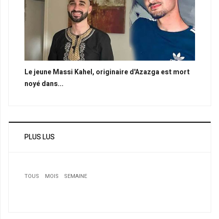
Le jeune Massi Kahel, originaire d'Azazga est mort
noyé dans...
PLUS LUS
TOUS
MOIS
SEMAINE
1
Printemps berbère: Notre communauté célèbre
l’événement à Québec