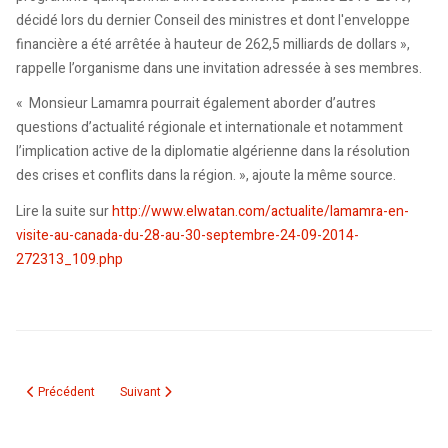
décidé lors du dernier Conseil des ministres et dont l'enveloppe
financière a été arrêtée à hauteur de 262,5 milliards de dollars »,
rappelle l’organisme dans une invitation adressée à ses membres.
« Monsieur Lamamra pourrait également aborder d’autres
questions d’actualité régionale et internationale et notamment
l’implication active de la diplomatie algérienne dans la résolution
des crises et conflits dans la région. », ajoute la même source.
Lire la suite sur
http://www.elwatan.com/actualite/lamamra-en-
visite-au-canada-du-28-au-30-septembre-24-09-2014-
272313_109.php
Article précédent : Ramtane Lamamra au Canada : rencontre avec les me
Article suivant : Air Algérie a offert un marché aux Canadie
Précédent
Suivant