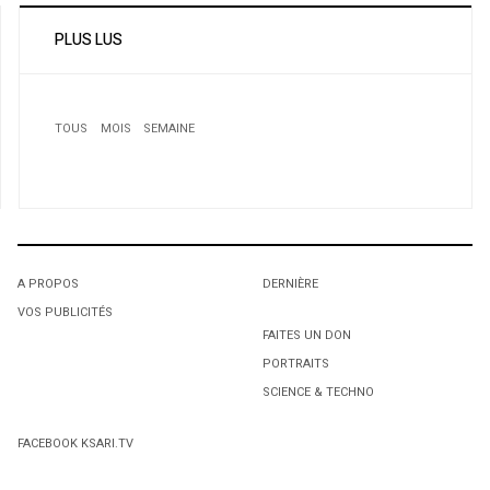
PLUS LUS
TOUS
MOIS
SEMAINE
A PROPOS
DERNIÈRE
VOS PUBLICITÉS
1
1
1
FAITES UN DON
PORTRAITS
Une employé du ministère de la justice canadienne
L'octroi accidentel du Gant Court.
L'octroi accidentel du Gant Court.
poursuivi pour escroquerie envers les algeriens
SCIENCE & TECHNO
2
FACEBOOK KSARI.TV
« Maghrébins, Montréal est votre ville! »
3