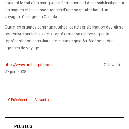
souvent le fait d’un manque d’informations et de sensibilisation sur
les risques et les conséquences d’une hospitalisation d’un
voyageur étranger au Canada.
Outre les organes communautaires, cette sensibilisation devrait se
poursuivre par le biais de la représentation diplomatique, la
représentation consulaire, de la compagnie Air Algérie et des
agences de voyage.
http://www.ambalgott.com
Ottawa, le
27 juin 2008
Article précédent : ASCM: Opération sacs d’école
Article suivant : Colloque APN: Droit de réponse à Mr Lamin
Précédent
Suivant
PLUS LUS