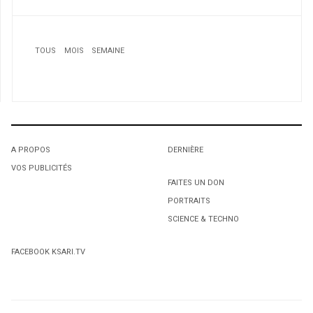
TOUS
MOIS
SEMAINE
A PROPOS
DERNIÈRE
VOS PUBLICITÉS
1
1
1
FAITES UN DON
PORTRAITS
Printemps arabes en question?
L'octroi accidentel du Gant Court.
L'octroi accidentel du Gant Court.
SCIENCE & TECHNO
2
Karim Benyekhlef devient directeur scientifique du
FACEBOOK KSARI.TV
CERIUM
3
Offerts par l’opérateur Nedjma: Des costumes Cavalli