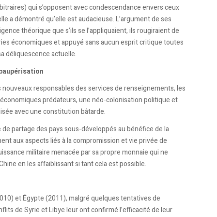
s arbitraires) qui s’opposent avec condescendance envers ceux
quelle a démontré qu’elle est audacieuse. L’argument de ses
igence théorique que s’ils se l’appliquaient, ils rougiraient de
ries économiques et appuyé sans aucun esprit critique toutes
sa déliquescence actuelle.
paupérisation
les nouveaux responsables des services de renseignements, les
ies économiques prédateurs, une néo-colonisation politique et
isée avec une constitution bâtarde.
e de partage des pays sous-développés au bénéfice de la
nt aux aspects liés à la compromission et vie privée de
e puissance militaire menacée par sa propre monnaie qui ne
hine en les affaiblissant si tant cela est possible.
(2010) et Égypte (2011), malgré quelques tentatives de
lits de Syrie et Libye leur ont confirmé l’efficacité de leur