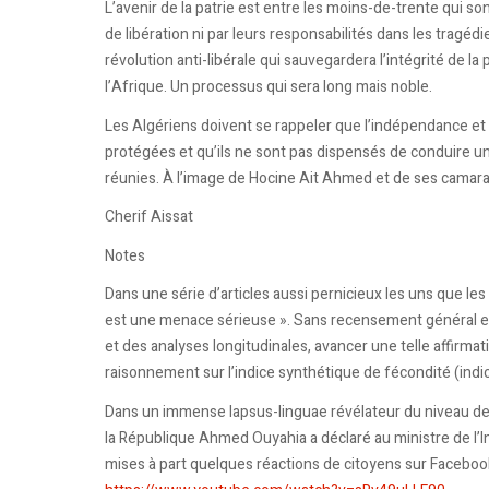
L’avenir de la patrie est entre les moins-de-trente qui s
de libération ni par leurs responsabilités dans les tragéd
révolution anti-libérale qui sauvegardera l’intégrité de l
l’Afrique. Un processus qui sera long mais noble.
Les Algériens doivent se rappeler que l’indépendance et l
protégées et qu’ils ne sont pas dispensés de conduire un
réunies. À l’image de Hocine Ait Ahmed et de ses camar
Cherif Aissat
Notes
Dans une série d’articles aussi pernicieux les uns que les
est une menace sérieuse ». Sans recensement général et 
et des analyses longitudinales, avancer une telle affirma
raisonnement sur l’indice synthétique de fécondité (indi
Dans un immense lapsus-linguae révélateur du niveau de p
la République Ahmed Ouyahia a déclaré au ministre de l’I
mises à part quelques réactions de citoyens sur Facebook