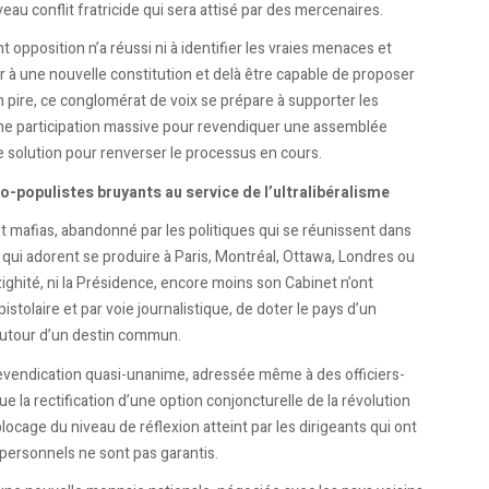
uveau conflit fratricide qui sera attisé par des mercenaires.
 opposition n’a réussi ni à identifier les vraies menaces et
r à une nouvelle constitution et delà être capable de proposer
 En pire, ce conglomérat de voix se prépare à supporter les
’une participation massive pour revendiquer une assemblée
ne solution pour renverser le processus en cours.
mo-populistes bruyants au service de l’ultralibéralisme
 mafias, abandonné par les politiques qui se réunissent dans
s qui adorent se produire à Paris, Montréal, Ottawa, Londres ou
ighité, ni la Présidence, encore moins son Cabinet n’ont
pistolaire et par voie journalistique, de doter le pays d’un
autour d’un destin commun.
e revendication quasi-unanime, adressée même à des officiers-
 la rectification d’une option conjoncturelle de la révolution
locage du niveau de réflexion atteint par les dirigeants qui ont
 personnels ne sont pas garantis.