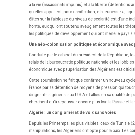
à la vie (assassinats impunis) et à la liberté (détention
qu’elles appellent, pour nanification, « la jeunesse », la
élites sur la faiblesse du niveau de scolarité est d’une ind
honte, eux qui ont soutenu aveuglément toutes les théo
les politiques de développement qui ont mené le pays à 
Une néo-colonisation politique et économique avec 
Conduite par le cabinet du président de la République, 
relais de la bureaucratie politique nationale et les lobb
économique avec paupérisation des Algériens est official
Cette soumission ne fait que confirmer un nouveau cycl
France par sa détention de moyens de pression qui touche
dirigeants algériens, aux U.S.A et alliés en sa qualité d
cherchent qu’à repousser encore plus loin la Russie et la C
Algérie : un conglomérat de voix sans voies
Depuis les Printemps les plus visibles, ceux de Tunisie 
manipulations, les Algériens ont opté pour la paix. Les conf