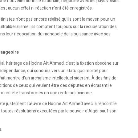
 une nouvelle monnaie nationale, négociée avec les pays voisins
s ; aucun effet ni réaction n’ont été enregistrés.
inistes n’ont pas encore réalisé qu’ils sont le moyen pour un
tralibéralisme ; ils comptent toujours sur la récupération des
dans leur négociation du monopole de la puissance avec ses
 mangeoire
ial, héritage de Hocine Ait Ahmed, c’est la fixation obscène sur
’indépendance, qui conduira vers un statu quo mortel pour
fait montre d’un archaïsme intellectuel sidérant. À des fins de
bitions de ceux qui veulent être des députés en écrasant le
ur ont été transformés en une rente politicienne.
été justement l’œuvre de Hocine Ait Ahmed avec la rencontre
u toutes résolutions exécutées par le pouvoir d’Alger sauf son
s