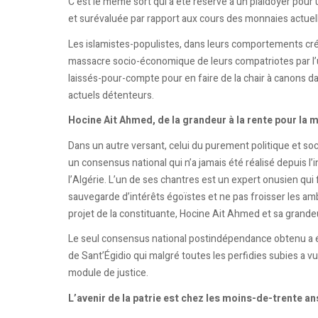
C’est le même sort qui a été réservé à un plaidoyer pour
et surévaluée par rapport aux cours des monnaies actuelle
Les islamistes-populistes, dans leurs comportements crét
massacre socio-économique de leurs compatriotes par l’ul
laissés-pour-compte pour en faire de la chair à canons 
actuels détenteurs.
Hocine Ait Ahmed, de la grandeur à la rente pour la
Dans un autre versant, celui du purement politique et soc
un consensus national qui n’a jamais été réalisé depuis l
l’Algérie. L’un de ses chantres est un expert onusien qui 
sauvegarde d’intérêts égoïstes et ne pas froisser les am
projet de la constituante, Hocine Ait Ahmed et sa grande
Le seul consensus national postindépendance obtenu a 
de Sant’Égidio qui malgré toutes les perfidies subies a v
module de justice.
L’avenir de la patrie est chez les moins-de-trente an