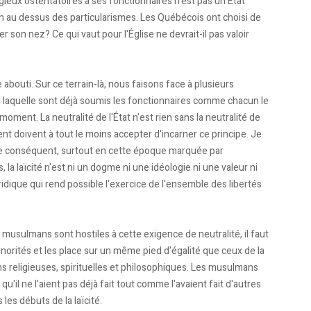
igieux ostentatoires à ses fonctionnaires n'est pas un État
un au dessus des particularismes. Les Québécois ont choisi de
rer son nez? Ce qui vaut pour l'Église ne devrait-il pas valoir
e abouti. Sur ce terrain-là, nous faisons face à plusieurs
 (à laquelle sont déjà soumis les fonctionnaires comme chacun le
 moment. La neutralité de l'État n'est rien sans la neutralité de
ent doivent à tout le moins accepter d'incarner ce principe. Je
ue conséquent, surtout en cette époque marquée par
la laïcité n'est ni un dogme ni une idéologie ni une valeur ni
ridique qui rend possible l'exercice de l'ensemble des libertés
musulmans sont hostiles à cette exigence de neutralité, il faut
inorités et les place sur un même pied d'égalité que ceux de la
ions religieuses, spirituelles et philosophiques. Les musulmans
 qu'il ne l'aient pas déjà fait tout comme l'avaient fait d'autres
 les débuts de la laïcité.