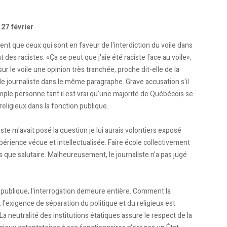
 27 février
nt que ceux qui sont en faveur de l'interdiction du voile dans
t des racistes. «Ça se peut que j'aie été raciste face au voile»,
r le voile une opinion très tranchée, proche dit-elle de la
 le journaliste dans le même paragraphe. Grave accusation s'il
ple personne tant il est vrai qu'une majorité de Québécois se
religieux dans la fonction publique.
iste m'avait posé la question je lui aurais volontiers exposé
érience vécue et intellectualisée. Faire école collectivement
que salutaire. Malheureusement, le journaliste n'a pas jugé
on publique, l'interrogation demeure entière. Comment la
 l'exigence de séparation du politique et du religieux est
La neutralité des institutions étatiques assure le respect de la