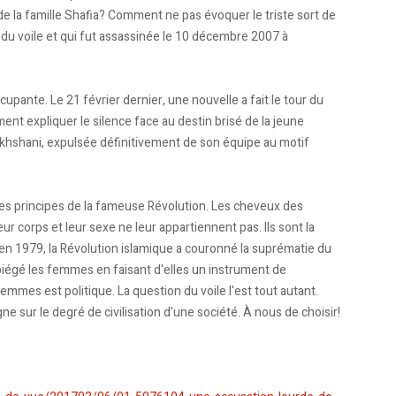
e la famille Shafia? Comment ne pas évoquer le triste sort de
t du voile et qui fut assassinée le 10 décembre 2007 à
ccupante. Le 21 février dernier, une nouvelle a fait le tour du
t expliquer le silence face au destin brisé de la jeune
akhshani, expulsée définitivement de son équipe au motif
 les principes de la fameuse Révolution. Les cheveux des
r corps et leur sexe ne leur appartiennent pas. Ils sont la
l en 1979, la Révolution islamique a couronné la suprématie du
a piégé les femmes en faisant d'elles un instrument de
femmes est politique. La question du voile l'est tout autant.
gne sur le degré de civilisation d'une société. À nous de choisir!