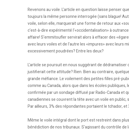
Revenons au voile. L'article en question laisse penser que 
toujours la même personne interrogée (sans blague! Autant 
voile, selon elle, marquerait une forme de retour aux «so
c'est-à-dire expérimenté l'«occidentalisation» à outrance 
affaire! S'emmitoufler servirait alors à effacer des «égar
avec leurs voiles et de l'autre les «impures» avec leurs mi
excessivement poudrées? Entre les deux?
L'article se poursuit en nous suggérant de dédramatiser c
justifierait cette attitude? Rien. Bien au contraire, quel
grande méfiance. Le voilement des petites filles pré-pu
comme au Canada, alors que dans les écoles publiques, l
confirmée par un sondage diffusé par Radio-Canada et 
canadiennes se couvrent la tête avec un voile en public
Par ailleurs, 3% des répondantes portaient le tchador, et 
Même le voile intégral dont le port est restreint dans p
bénédiction de nos tribunaux. S'agissant du contrôle de 