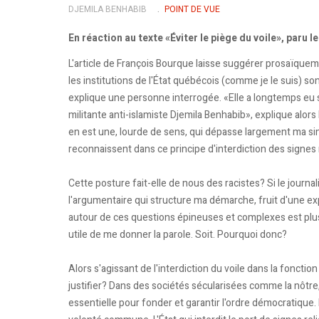
DJEMILA BENHABIB
POINT DE VUE
En réaction au texte «Éviter le piège du voile», paru le
L'article de François Bourque laisse suggérer prosaïqueme
les institutions de l'État québécois (comme je le suis) son
explique une personne interrogée. «Elle a longtemps eu su
militante anti-islamiste Djemila Benhabib», explique alors
en est une, lourde de sens, qui dépasse largement ma sim
reconnaissent dans ce principe d'interdiction des signes 
Cette posture fait-elle de nous des racistes? Si le journal
l'argumentaire qui structure ma démarche, fruit d'une exp
autour de ces questions épineuses et complexes est plus 
utile de me donner la parole. Soit. Pourquoi donc?
Alors s'agissant de l'interdiction du voile dans la foncti
justifier? Dans des sociétés sécularisées comme la nôtre,
essentielle pour fonder et garantir l'ordre démocratique. 