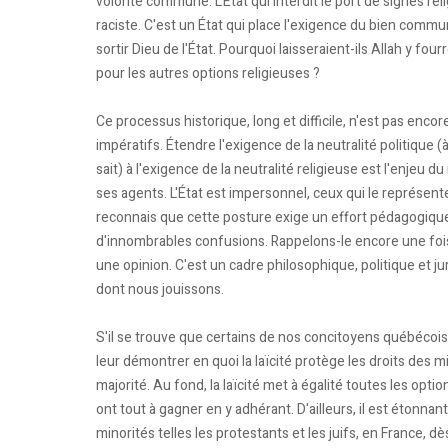
volonté commune. L'État qui interdit le port de signes rel
raciste. C'est un État qui place l'exigence du bien comm
sortir Dieu de l'État. Pourquoi laisseraient-ils Allah y four
pour les autres options religieuses ?
Ce processus historique, long et difficile, n'est pas encor
impératifs. Étendre l'exigence de la neutralité politique
sait) à l'exigence de la neutralité religieuse est l'enjeu du
ses agents. L'État est impersonnel, ceux qui le représent
reconnais que cette posture exige un effort pédagogiq
d'innombrables confusions. Rappelons-le encore une fois, 
une opinion. C'est un cadre philosophique, politique et ju
dont nous jouissons.
S'il se trouve que certains de nos concitoyens québécois 
leur démontrer en quoi la laïcité protège les droits des m
majorité. Au fond, la laïcité met à égalité toutes les opt
ont tout à gagner en y adhérant. D'ailleurs, il est étonnant
minorités telles les protestants et les juifs, en France, dès