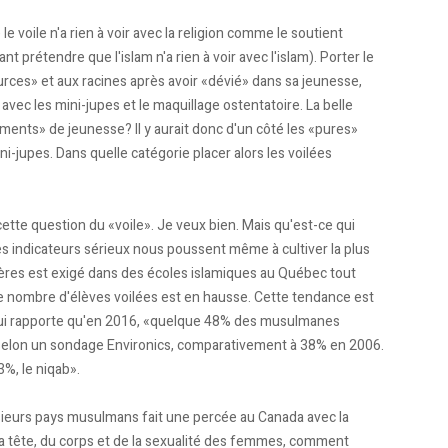
le voile n'a rien à voir avec la religion comme le soutient
prétendre que l'islam n'a rien à voir avec l'islam). Porter le
urces» et aux racines après avoir «dévié» dans sa jeunesse,
avec les mini-jupes et le maquillage ostentatoire. La belle
ements» de jeunesse? Il y aurait donc d'un côté les «pures»
ni-jupes. Dans quelle catégorie placer alors les voilées
ette question du «voile». Je veux bien. Mais qu'est-ce qui
ques indicateurs sérieux nous poussent même à cultiver la plus
bères est exigé dans des écoles islamiques au Québec tout
e nombre d'élèves voilées est en hausse. Cette tendance est
qui rapporte qu'en 2016, «quelque 48% des musulmanes
, selon un sondage Environics, comparativement à 38% en 2006.
3%, le niqab».
lusieurs pays musulmans fait une percée au Canada avec la
la tête, du corps et de la sexualité des femmes, comment