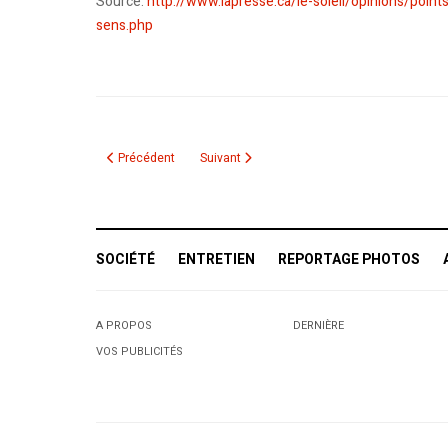
Source:
http://www.lapresse.ca/le-soleil/opinions/poi
sens.php
Article précédent : Algérie, je veux être ton Président !
Article suivant : Attentat contre la Mosqué
Précédent
Suivant
SOCIÉTÉ
ENTRETIEN
REPORTAGE PHOTOS
A PROPOS
DERNIÈRE
VOS PUBLICITÉS