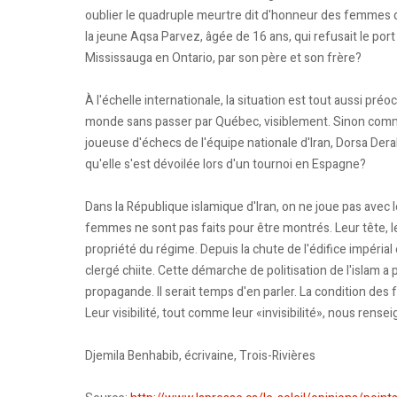
oublier le quadruple meurtre dit d'honneur des femmes d
la jeune Aqsa Parvez, âgée de 16 ans, qui refusait le por
Mississauga en Ontario, par son père et son frère?
À l'échelle internationale, la situation est tout aussi préo
monde sans passer par Québec, visiblement. Sinon commen
joueuse d'échecs de l'équipe nationale d'Iran, Dorsa Der
qu'elle s'est dévoilée lors d'un tournoi en Espagne?
Dans la République islamique d'Iran, on ne joue pas avec
femmes ne sont pas faits pour être montrés. Leur tête, leu
propriété du régime. Depuis la chute de l'édifice impéria
clergé chiite. Cette démarche de politisation de l'islam 
propagande. Il serait temps d'en parler. La condition des 
Leur visibilité, tout comme leur «invisibilité», nous rensei
Djemila Benhabib, écrivaine, Trois-Rivières