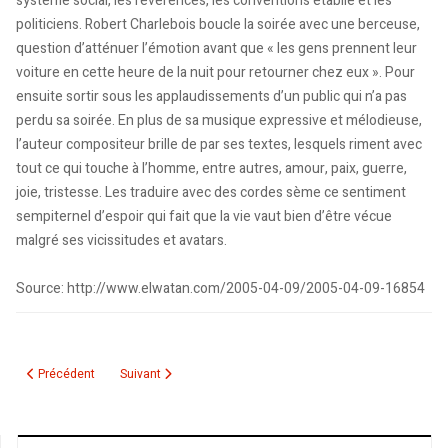
système social, les révérences, les conventions établie et les
politiciens. Robert Charlebois boucle la soirée avec une berceuse,
question d’atténuer l’émotion avant que « les gens prennent leur
voiture en cette heure de la nuit pour retourner chez eux ». Pour
ensuite sortir sous les applaudissements d’un public qui n’a pas
perdu sa soirée. En plus de sa musique expressive et mélodieuse,
l’auteur compositeur brille de par ses textes, lesquels riment avec
tout ce qui touche à l’homme, entre autres, amour, paix, guerre,
joie, tristesse. Les traduire avec des cordes sème ce sentiment
sempiternel d’espoir qui fait que la vie vaut bien d’être vécue
malgré ses vicissitudes et avatars.
Source: http://www.elwatan.com/2005-04-09/2005-04-09-16854
Article précédent : La communauté maghrébine gagnerait à s’organiser en 
Article suivant : Le feuilleton de la Coopérative des Algé
Précédent
Suivant