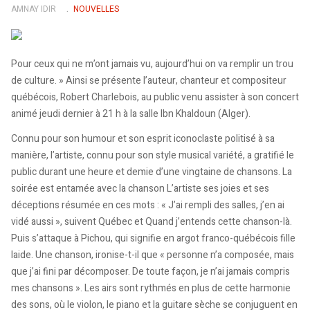
AMNAY IDIR
NOUVELLES
Pour ceux qui ne m’ont jamais vu, aujourd’hui on va remplir un trou
de culture. » Ainsi se présente l’auteur, chanteur et compositeur
québécois, Robert Charlebois, au public venu assister à son concert
animé jeudi dernier à 21 h à la salle Ibn Khaldoun (Alger).
Connu pour son humour et son esprit iconoclaste politisé à sa
manière, l’artiste, connu pour son style musical variété, a gratifié le
public durant une heure et demie d’une vingtaine de chansons. La
soirée est entamée avec la chanson L’artiste ses joies et ses
déceptions résumée en ces mots : « J’ai rempli des salles, j’en ai
vidé aussi », suivent Québec et Quand j’entends cette chanson-là.
Puis s’attaque à Pichou, qui signifie en argot franco-québécois fille
laide. Une chanson, ironise-t-il que « personne n’a composée, mais
que j’ai fini par décomposer. De toute façon, je n’ai jamais compris
mes chansons ». Les airs sont rythmés en plus de cette harmonie
des sons, où le violon, le piano et la guitare sèche se conjuguent en