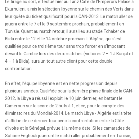
Le tirage au sort, effectué hier au Tanz Café de l’Emperors Palace à
Ekurhuleni, a mis la sélection libyenne sur le chemin des Verts dans
leur quête du ticket qualificatif pour la CAN-2013. Le match aller se
jouera entre le 7 et le 9 septembre prochain, probablement en
Tunisie. Quant au match retour, il aura lieu au stade Tchaker de
Blida entre le 12 et le 14 octobre prochain. L’Algérie, qui s’est
qualifiée pour ce troisième tour sans trop forcer en s’imposant
devant le Gambie lors des deux matches (victoires 2 – 1 à Bunjul et
4 – 1 à Blida), aura un tout autre client pour cette double
confrontation.
En effet, l’équipe libyenne est en nette progression depuis
plusieurs années. Qualifiée pour la dernière phase finale de la CAN-
2012, la Libye a réussi l’exploit, le 10 juin dernier, en battant le
Cameroun sur le score de 2 buts à 1, et ce, pour le compte des
éliminatoires du Mondial-2014. Le match Libye - Algérie est la tête
d’affiche de ce dernier tour avec la confrontation entre la Côte
d’Ivoire et le Sénégal, prévue à la même date. Si les camarades de
Sofiane Feghouli joueront le match aller probablement en Tunisie,