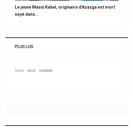
Le jeune Massi Kahel, originaire d'Azazga est mort
noyé dans...
PLUS LUS
TOUS
MOIS
SEMAINE
1
L’exécutif donne son feu vert: Le marché du Taksebt à
la canadienne Snc Lavalin
1
1