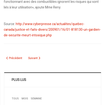
fonctionnant avec des combustibles ignorent les risques qui sont
liés à leur utilisation», ajoute Mme Reny.
Source:
http://www.cyberpresse.ca/actualites/quebec-
canada/justice-et-faits-divers/200901/16/01-818130-un-gardien-
de-securite-meurt-intoxique.php
Article précédent : J'ai honte !
Article suivant : Plusieurs milliers de manifestants à Paris
Précédent
Suivant
PLUS LUS
TOUS
MOIS
SEMAINE
1