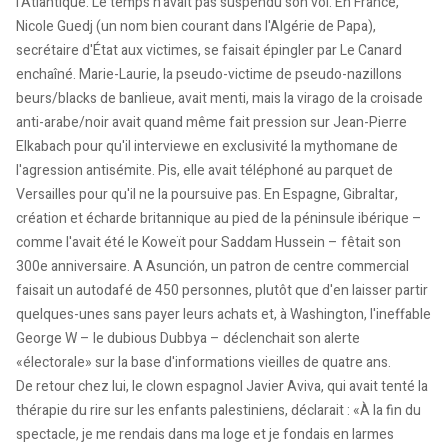
l'Atlantique. Le temps n'avait pas suspendu son vol. En France,
Nicole Guedj (un nom bien courant dans l'Algérie de Papa),
secrétaire d'État aux victimes, se faisait épingler par Le Canard
enchaîné. Marie-Laurie, la pseudo-victime de pseudo-nazillons
beurs/blacks de banlieue, avait menti, mais la virago de la croisade
anti-arabe/noir avait quand même fait pression sur Jean-Pierre
Elkabach pour qu'il interviewe en exclusivité la mythomane de
l'agression antisémite. Pis, elle avait téléphoné au parquet de
Versailles pour qu'il ne la poursuive pas. En Espagne, Gibraltar,
création et écharde britannique au pied de la péninsule ibérique –
comme l'avait été le Koweït pour Saddam Hussein – fêtait son
300e anniversaire. A Asunción, un patron de centre commercial
faisait un autodafé de 450 personnes, plutôt que d'en laisser partir
quelques-unes sans payer leurs achats et, à Washington, l'ineffable
George W – le dubious Dubbya – déclenchait son alerte
«électorale» sur la base d'informations vieilles de quatre ans.
De retour chez lui, le clown espagnol Javier Aviva, qui avait tenté la
thérapie du rire sur les enfants palestiniens, déclarait : «À la fin du
spectacle, je me rendais dans ma loge et je fondais en larmes