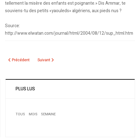
tellement la misère des enfants est poignante.» Dis Ammar, te
souviens-tu des petits «yaouleds» algériens, aux pieds nus ?
Source:
http://www.elwatan.com/journal/html/2004/08/12/sup_html.htm
Article précédent : Immigration: Le Canada, toujours aussi accueillant
Article suivant : Émigration au Canada / «Nous sommes vi
Précédent
Suivant
PLUS LUS
TOUS
MOIS
SEMAINE