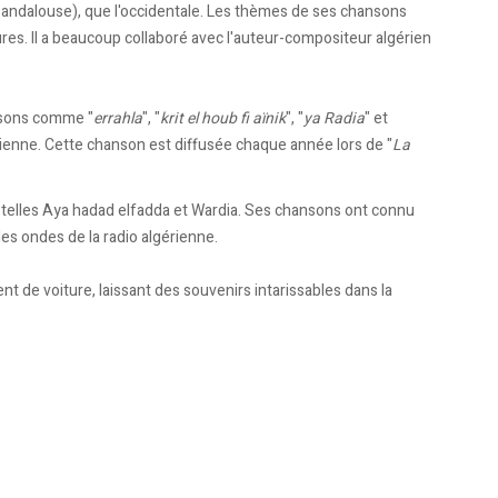
o-andalouse), que l'occidentale. Les thèmes de ses chansons
res. Il a beaucoup collaboré avec l'auteur-compositeur algérien
nsons comme "
errahla
", "
krit el houb fi aïnik
", "
ya Radia
" et
ienne. Cette chanson est diffusée chaque année lors de "
La
s telles Aya hadad elfadda et Wardia. Ses chansons ont connu
les ondes de la radio algérienne.
ent de voiture, laissant des souvenirs intarissables dans la