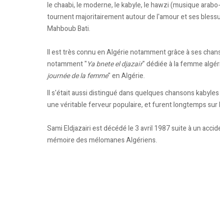
le chaabi, le moderne, le kabyle, le hawzi (musique arab
tournent majoritairement autour de l'amour et ses blessu
Mahboub Bati.
Il est très connu en Algérie notamment grâce à ses cha
notamment "
Ya bnete el djazair
" dédiée à la femme algér
journée de la femme
" en Algérie.
Il s'était aussi distingué dans quelques chansons kabyle
une véritable ferveur populaire, et furent longtemps sur 
Sami Eldjazairi est décédé le 3 avril 1987 suite à un accid
mémoire des mélomanes Algériens.