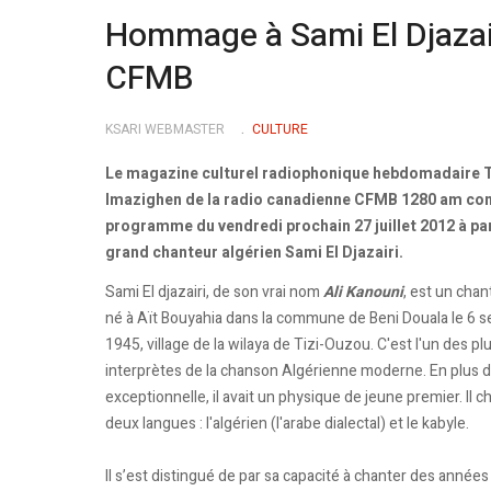
Hommage à Sami El Djazairi
CFMB
KSARI WEBMASTER
CULTURE
Le magazine culturel radiophonique hebdomadaire Ti
Imazighen de la radio canadienne CFMB 1280 am co
programme du vendredi prochain 27 juillet 2012 à par
grand chanteur algérien Sami El Djazairi.
Sami El djazairi, de son vrai nom
Ali Kanouni
, est un chan
né à Aït Bouyahia dans la commune de Beni Douala le 6 
1945, village de la wilaya de Tizi-Ouzou. C'est l'un des p
interprètes de la chanson Algérienne moderne. En plus d
exceptionnelle, il avait un physique de jeune premier. Il c
deux langues : l'algérien (l'arabe dialectal) et le kabyle.
Il s’est distingué de par sa capacité à chanter des anné