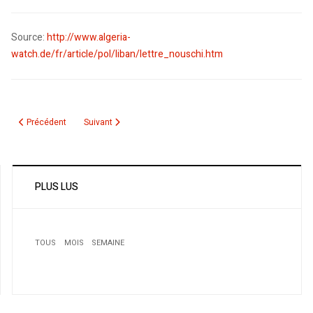
Source:
http://www.algeria-
watch.de/fr/article/pol/liban/lettre_nouschi.htm
Article précédent : Le premier guichet d'accès aux places en services de gar
Article suivant : Existe-t-il vraiment une affaire Arezki Sadat
Précédent
Suivant
PLUS LUS
TOUS
MOIS
SEMAINE
1
Il accuse l'Algérie de séquestrer les sahraouis: Bonnet
d’âne pour Alain Delon
2