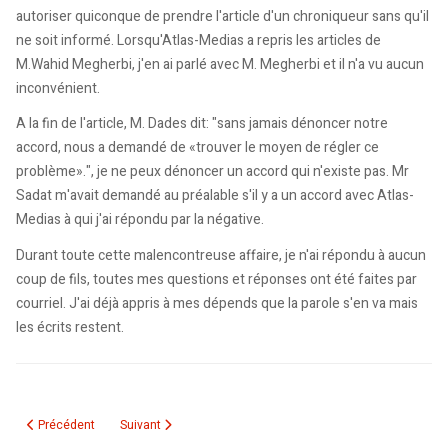
autoriser quiconque de prendre l'article d'un chroniqueur sans qu'il
ne soit informé. Lorsqu'Atlas-Medias a repris les articles de
M.Wahid Megherbi, j'en ai parlé avec M. Megherbi et il n'a vu aucun
inconvénient.
A la fin de l'article, M. Dades dit: "sans jamais dénoncer notre
accord, nous a demandé de «trouver le moyen de régler ce
problème».", je ne peux dénoncer un accord qui n'existe pas. Mr
Sadat m'avait demandé au préalable s'il y a un accord avec Atlas-
Medias à qui j'ai répondu par la négative.
Durant toute cette malencontreuse affaire, je n'ai répondu à aucun
coup de fils, toutes mes questions et réponses ont été faites par
courriel. J'ai déjà appris à mes dépends que la parole s'en va mais
les écrits restent.
Article précédent : Lettre d'André Nouschi à l'ambassadeur israélien en Fra
Article suivant : Un peu d'humilité...
Précédent
Suivant