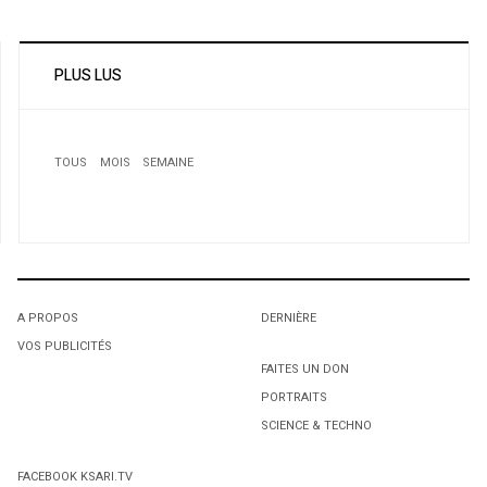
PLUS LUS
TOUS
MOIS
SEMAINE
1
Dîner- Gala - Première Édition du Prix des
Ambassadeurs Arabes
A PROPOS
DERNIÈRE
VOS PUBLICITÉS
1
1
FAITES UN DON
PORTRAITS
L'octroi accidentel du Gant Court.
L'octroi accidentel du Gant Court.
SCIENCE & TECHNO
2
FACEBOOK KSARI.TV