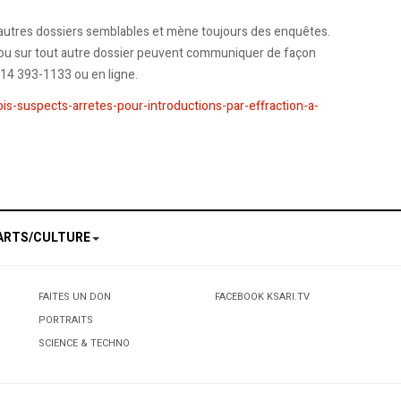
 d'autres dossiers semblables et mène toujours des enquêtes.
 ou sur tout autre dossier peuvent communiquer de façon
514 393-1133 ou en ligne.
is-suspects-arretes-pour-introductions-par-effraction-a-
ARTS/CULTURE
FAITES UN DON
FACEBOOK KSARI.TV
PORTRAITS
SCIENCE & TECHNO