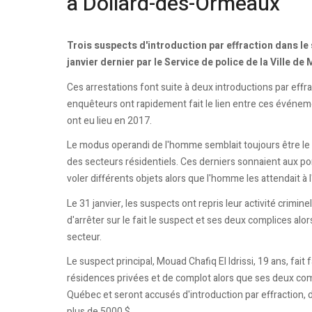
à Dollard-des-Ormeaux
Trois suspects d'introduction par effraction dans le
janvier dernier par le Service de police de la Ville d
Ces arrestations font suite à deux introductions par effrac
enquêteurs ont rapidement fait le lien entre ces événemen
ont eu lieu en 2017.
Le modus operandi de l'homme semblait toujours être le 
des secteurs résidentiels. Ces derniers sonnaient aux po
voler différents objets alors que l'homme les attendait à l
Le 31 janvier, les suspects ont repris leur activité crimine
d'arrêter sur le fait le suspect et ses deux complices a
secteur.
Le suspect principal, Mouad Chafiq El Idrissi, 19 ans, fai
résidences privées et de complot alors que ses deux co
Québec et seront accusés d'introduction par effraction, 
plus de 5000 $.