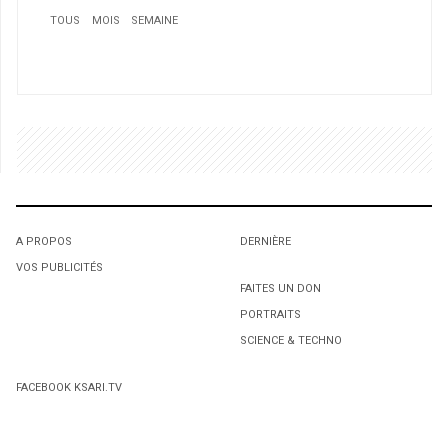
TOUS
MOIS
SEMAINE
1
1
1
A PROPOS
DERNIÈRE
Les U-17 algériens à l’heure de vérité
L'octroi accidentel du Gant Court.
L'octroi accidentel du Gant Court.
VOS PUBLICITÉS
FAITES UN DON
PORTRAITS
SCIENCE & TECHNO
FACEBOOK KSARI.TV
2