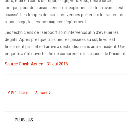
bord, était en cours de repoussage, vers 7h30, heure locale,
lorsque, pour des raisons encore inexpliquées, le train avant s'est
abaissé. Les trappes de train sont venues porter sur le tracteur de
repoussage, les endommageant légèrement.
Les techniciens de l'aéroport sont intervenus afin d'évaluer les
dégâts. Après presque trois heures passées au sol, le vol est
finalement parti et est arrivé à destination sans autre incident. Une
enquête a été ouverte afin de comprendre les causes de l'incident.
Source Crash-Aerien - 31 Jul 2016
Article précédent : Les parcs nationaux canadiens seront gratuits en 2017: to
Article suivant : Air Algérie/ Un collectif d’Algériens rés
Précédent
Suivant
PLUS LUS