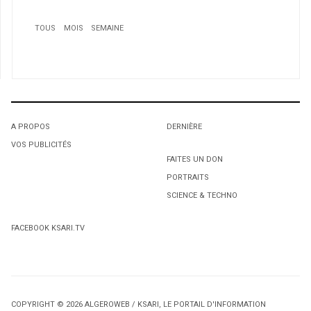
TOUS
MOIS
SEMAINE
1
RABAH SAÂDANE: «Je n’ai pas l’intention de quitter
l’EN»
2
Vivre libre ou mourir digne
A PROPOS
DERNIÈRE
3
VOS PUBLICITÉS
1
1
Nouveaux passeports biométrique à partir du 1er Avril
FAITES UN DON
2010
PORTRAITS
L'octroi accidentel du Gant Court.
L'octroi accidentel du Gant Court.
SCIENCE & TECHNO
FACEBOOK KSARI.TV
4
COPYRIGHT © 2026 ALGEROWEB / KSARI, LE PORTAIL D'INFORMATION