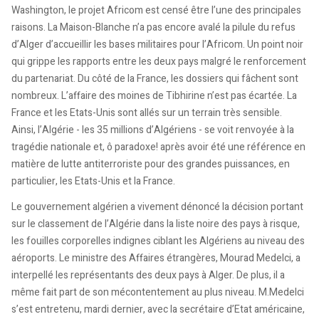
Washington, le projet Africom est censé être l’une des principales
raisons. La Maison-Blanche n’a pas encore avalé la pilule du refus
d’Alger d’accueillir les bases militaires pour l’Africom. Un point noir
qui grippe les rapports entre les deux pays malgré le renforcement
du partenariat. Du côté de la France, les dossiers qui fâchent sont
nombreux. L’affaire des moines de Tibhirine n’est pas écartée. La
France et les Etats-Unis sont allés sur un terrain très sensible.
Ainsi, l’Algérie - les 35 millions d’Algériens - se voit renvoyée à la
tragédie nationale et, ô paradoxe! après avoir été une référence en
matière de lutte antiterroriste pour des grandes puissances, en
particulier, les Etats-Unis et la France.
Le gouvernement algérien a vivement dénoncé la décision portant
sur le classement de l’Algérie dans la liste noire des pays à risque,
les fouilles corporelles indignes ciblant les Algériens au niveau des
aéroports. Le ministre des Affaires étrangères, Mourad Medelci, a
interpellé les représentants des deux pays à Alger. De plus, il a
même fait part de son mécontentement au plus niveau. M.Medelci
s’est entretenu, mardi dernier, avec la secrétaire d’Etat américaine,