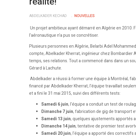
réalité!
ABDELKADER KECHAD
NOUVELLES
Un projet ambitieux ayant démarré en Algérie en 2010. Fa
l'aéronautique n'a pus se concrétiser.
Plusieurs personnes en Algérie, Belarbi Adel Mohammed, on
compte, Abelkader Kherrat, ingénieur chez Bombardier Ae
temps, ses relations. Tout a commencé dans dans un sous-
Gérard à Lachute.
Abdelkader a réussi à former une équipe à Montréal, fabri
financé par Abdelkader Kherrat, l'équipe travaillait seule
et a fini le 31 mai 2015, suivi des différents tests:
Samedi 6 juin
, l'équipe a conduit un test de roulag
Dimanche 7 juin
, fabrication de gig de transport 
Samedi 13 juin
, quelques ajustements apportés a
Dimanche 14 juin
, tentative de premier test avort
Samedi 20 juin
, l'équipe a apporté des correctifs 