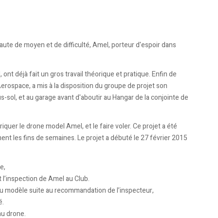
ute de moyen et de difficulté, Amel, porteur d'espoir dans
t déjà fait un gros travail théorique et pratique. Enfin de
rospace, a mis à la disposition du groupe de projet son
sol, et au garage avant d'aboutir au Hangar de la conjointe de
quer le drone model Amel, et le faire voler. Ce projet a été
ment les fins de semaines. Le projet a débuté le 27 février 2015
e,
et l’inspection de Amel au Club.
u modèle suite au recommandation de l’inspecteur,
é.
au drone.