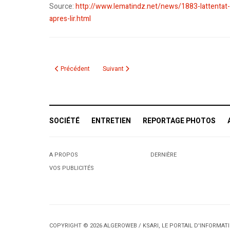
Source:
http://www.lematindz.net/news/1883-lattentat-c
apres-lir.html
Article précédent : Le nouveau Consul général d’Algérie à M
Article suivant : Rapport médical sur l'état d
Précédent
Suivant
SOCIÉTÉ
ENTRETIEN
REPORTAGE PHOTOS
A PROPOS
DERNIÈRE
VOS PUBLICITÉS
COPYRIGHT © 2026 ALGEROWEB / KSARI, LE PORTAIL D'INFORMA