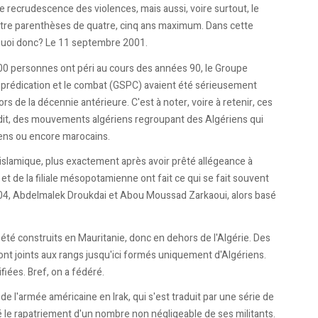
e recrudescence des violences, mais aussi, voire surtout, le
entre parenthèses de quatre, cinq ans maximum. Dans cette
s. Quoi donc? Le 11 septembre 2001.
000 personnes ont péri au cours des années 90, le Groupe
la prédication et le combat (GSPC) avaient été sérieusement
 lors de la décennie antérieure. C'est à noter, voire à retenir, ces
it, des mouvements algériens regroupant des Algériens qui
iens ou encore marocains.
slamique, plus exactement après avoir prêté allégeance à
 et de la filiale mésopotamienne ont fait ce qui se fait souvent
004, Abdelmalek Droukdai et Abou Moussad Zarkaoui, alors basé
été construits en Mauritanie, donc en dehors de l'Algérie. Des
ont joints aux rangs jusqu'ici formés uniquement d'Algériens.
iées. Bref, on a fédéré.
e l'armée américaine en Irak, qui s'est traduit par une série de
é le rapatriement d'un nombre non négligeable de ses militants.