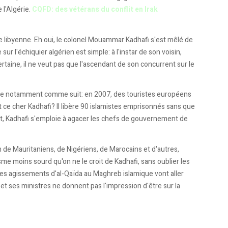
 l'Algérie.
CQFD: des vétérans du conflit en Irak
inte libyenne. Eh oui, le colonel Mouammar Kadhafi s'est mêlé de
 sur l'échiquier algérien est simple: à l'instar de son voisin,
rtaine, il ne veut pas que l'ascendant de son concurrent sur le
uite notamment comme suit: en 2007, des touristes européens
t ce cher Kadhafi? Il libère 90 islamistes emprisonnés sans que
, Kadhafi s'emploie à agacer les chefs de gouvernement de
on de Mauritaniens, de Nigériens, de Marocains et d'autres,
visme moins sourd qu'on ne le croit de Kadhafi, sans oublier les
e les agissements d'al-Qaïda au Maghreb islamique vont aller
 et ses ministres ne donnent pas l'impression d'être sur la