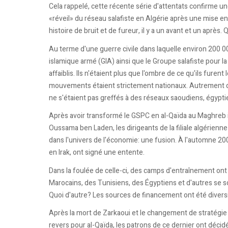
Cela rappelé, cette récente série d'attentats confirme un
«réveil» du réseau salafiste en Algérie après une mise 
histoire de bruit et de fureur, il y a un avant et un aprè
Au terme d'une guerre civile dans laquelle environ 200 
islamique armé (GIA) ainsi que le Groupe salafiste pour 
affaiblis. Ils n'étaient plus que l'ombre de ce qu'ils furent
mouvements étaient strictement nationaux. Autrement d
ne s'étaient pas greffés à des réseaux saoudiens, égypt
Après avoir transformé le GSPC en al-Qaïda au Maghreb i
Oussama ben Laden, les dirigeants de la filiale algérienne
dans l'univers de l'économie: une fusion. À l'automne 2
en Irak, ont signé une entente.
Dans la foulée de celle-ci, des camps d'entraînement ont 
Marocains, des Tunisiens, des Égyptiens et d'autres se s
Quoi d'autre? Les sources de financement ont été diversif
Après la mort de Zarkaoui et le changement de stratégie d
revers pour al-Qaïda, les patrons de ce dernier ont décid