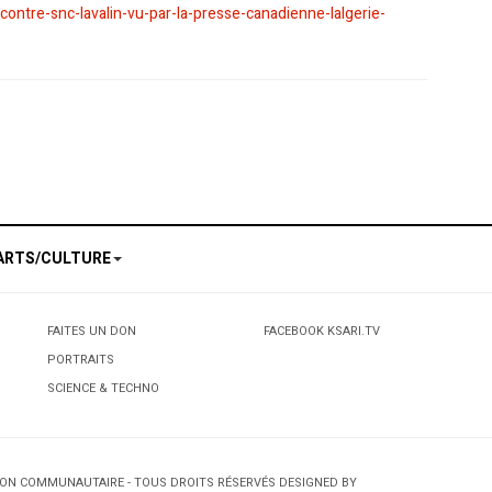
ontre-snc-lavalin-vu-par-la-presse-canadienne-lalgerie-
ontréal rencontre les représentants de la communauté et les médias
e santé des 55 grévistes de la faim : "Leur mort est proche"
ARTS/CULTURE
FAITES UN DON
FACEBOOK KSARI.TV
PORTRAITS
SCIENCE & TECHNO
TION COMMUNAUTAIRE - TOUS DROITS RÉSERVÉS DESIGNED BY