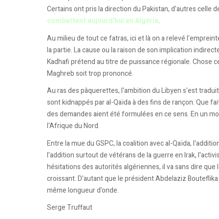
Certains ont pris la direction du Pakistan, d'autres celle de
combattent aujourd'hui en Algérie
.
Au milieu de tout ce fatras, ici et là on a relevé l'empre
la partie. La cause ou la raison de son implication indirecte
Kadhafi prétend au titre de puissance régionale. Chose ce
Maghreb soit trop prononcé.
Au ras des pâquerettes, l'ambition du Libyen s'est trad
sont kidnappés par al-Qaïda à des fins de rançon. Que fai
des demandes aient été formulées en ce sens. En un mot
l'Afrique du Nord.
Entre la mue du GSPC, la coalition avec al-Qaïda, l'additi
l'addition surtout de vétérans de la guerre en Irak, l'acti
hésitations des autorités algériennes, il va sans dire qu
croissant. D'autant que le président Abdelaziz Bouteflika
même longueur d'onde.
Serge Truffaut