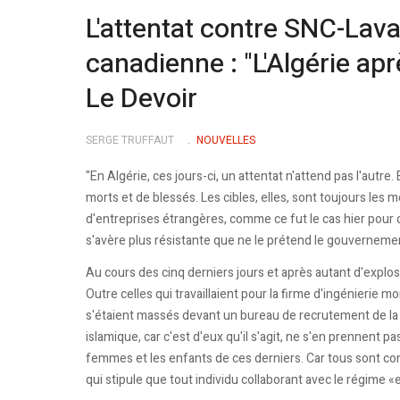
L'attentat contre SNC-Lava
canadienne : "L'Algérie aprè
Le Devoir
SERGE TRUFFAUT
NOUVELLES
"En Algérie, ces jours-ci, un attentat n'attend pas l'autr
morts et de blessés. Les cibles, elles, sont toujours les 
d'entreprises étrangères, comme ce fut le cas hier pour
s'avère plus résistante que ne le prétend le gouvernemen
Au cours des cinq derniers jours et après autant d'explo
Outre celles qui travaillaient pour la firme d'ingénierie 
s'étaient massés devant un bureau de recrutement de la 
islamique, car c'est d'eux qu'il s'agit, ne s'en prennent p
femmes et les enfants de ces derniers. Car tous sont co
qui stipule que tout individu collaborant avec le régime 