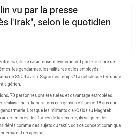
lin vu par la presse
s l'Irak", selon le quotidien
e. Entre eux, ils se caractérisent évidemment par le nombre de
mêmes: les gendarmes, les militaires et les employés
 ceux de SNC-Lavalin. Signe des temps? La nébuleuse terroriste
t algérien.
sions, 70 personnes ont été tuées et davantage estropiées.
montréalaise, on retiendra tous ces gamins d'à peine 18 ans qui
gendarmerie. Lorsque les militants d'al-Qaïda au Maghreb
as aux membres des forces de la sécurité, ils saignent les
nsidérés comme des sujets du takfir, soit ce concept coranique
«ennemi» est un apostat.