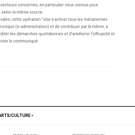
secteurs concernés, en particulier ceux connus pour
n, selon la même source.
 locales, cette opération "vise à activer tous les mécanismes
ronique (e-administration) et de contribuer par là même, à
liter les démarches quotidiennes et d’améliorer l’efficacité et
précise le communiqué.
fit des membres de la communauté
éal. Un rêve qui devient réalité!
ARTS/CULTURE