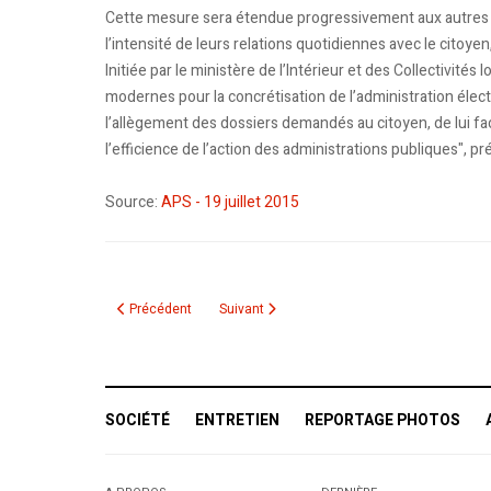
Cette mesure sera étendue progressivement aux autres 
l’intensité de leurs relations quotidiennes avec le citoye
Initiée par le ministère de l’Intérieur et des Collectivités
modernes pour la concrétisation de l’administration élect
l’allègement des dossiers demandés au citoyen, de lui faci
l’efficience de l’action des administrations publiques", 
Source:
APS - 19 juillet 2015
Article précédent : Programme de séjour (vacances) au pro
Article suivant : Le drone Amel a volé à Montr
Précédent
Suivant
SOCIÉTÉ
ENTRETIEN
REPORTAGE PHOTOS