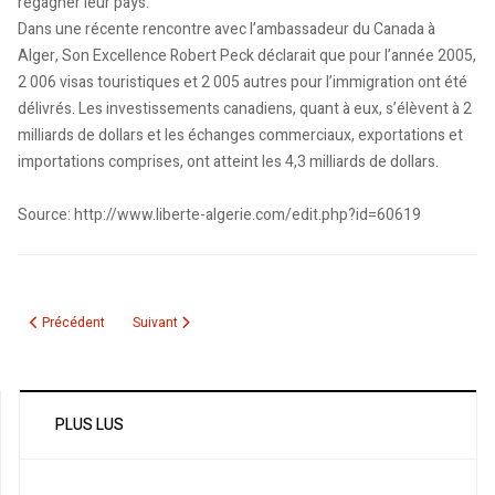
regagner leur pays.
Dans une récente rencontre avec l’ambassadeur du Canada à
Alger, Son Excellence Robert Peck déclarait que pour l’année 2005,
2 006 visas touristiques et 2 005 autres pour l’immigration ont été
délivrés. Les investissements canadiens, quant à eux, s’élèvent à 2
milliards de dollars et les échanges commerciaux, exportations et
importations comprises, ont atteint les 4,3 milliards de dollars.
Source: http://www.liberte-algerie.com/edit.php?id=60619
Article précédent : L’Algérie et le Canada parviennent enfin à un accord aéri
Article suivant : Algériens du Canada : Parrainer les enfant
Précédent
Suivant
PLUS LUS