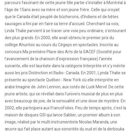
parcours fascinant de cette jeune fille partie s’installer à Montréal à
l’âge de 15ans avec sa mère et son jeune frère. Celle qui croyait
que le Canada était peuplé de bûcherons, d’Indiens et de bêtes
sauvages a fini par en faire sa terre d’accueil. Cherchant sa voix,
Linda Thalie parvient à se tracer une voie peu ordinaire, s’entourant
des plus grands. En 2000, elle avait obtenu le premier prix du
collège Ahuntsic au cours du Cégeps en spectacles. Inscrite au
concours Ma première Place des Arts de la SACEF (Société pour
l'avancement de la chanson d'expression française) l'année
suivante, elle est lauréate dans la catégorie Interprète et s'y mérite
aussi les prix Distinction et Radio- Canada. En 2001, Lynda Thalie se
présente au spectacle Québec - New York où elle interprète en
arabe Imagine de John Lennon, aux cotés de Luck Mervil. De cette
jeune artiste, qui se révélait dans l’univers musical de plus en plus
avec beaucoup de joie, de la sensualité et une dose de mystère. En
2002, elle participera aux FrancoFolies. Peu de temps après, c’est la
maison de disques GSI qui lance Sablier, un premier album à son
image, réalisé par le multi instrumentiste Nicolas Maranda, une
œuvre qui fait place autant aux sonorités du oud et de la derbouka