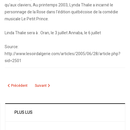
qu'aux claviers, Au printemps 2003, Lynda Thalie a incarné le
personnage de la Rose dans l'édition québécoise de la comédie
musicale Le Petit Prince.
Linda Thalie sera à : Oran, le 3 juillet Annaba, le 6 juillet
Source:
http://www.lesoirdalgerie.com/articles/2005/06/28/article.php?
sid=2501
Article précédent : Auditorium de la Radio : Conférence de presse de Lynda T
Article suivant : Lynda Thalie, l’étoile qui monte
Précédent
Suivant
PLUS LUS