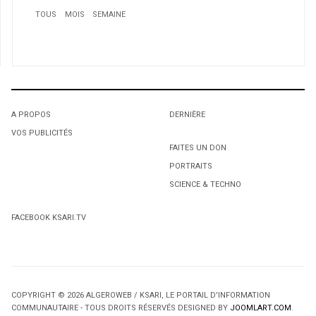
TOUS
MOIS
SEMAINE
1
Québec: Renouvellement des C.A. des établissements
du réseau de la santé
A PROPOS
DERNIÈRE
VOS PUBLICITÉS
1
1
FAITES UN DON
PORTRAITS
L'octroi accidentel du Gant Court.
L'octroi accidentel du Gant Court.
SCIENCE & TECHNO
2
FACEBOOK KSARI.TV
Effet Jarre en chroniques. Le principe idéologique
COPYRIGHT © 2026 ALGEROWEB / KSARI, LE PORTAIL D'INFORMATION
COMMUNAUTAIRE - TOUS DROITS RÉSERVÉS DESIGNED BY
JOOMLART.COM
.