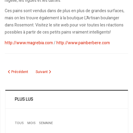
nigelle, les figues et les dattes.
Ces pains sont vendus dans de plus en plus de grandes surfaces,
mais on les trouve également à la boutique L'Artisan boulanger
dans Rosemont. Visitez le site web pour voir toutes les réactions
possibles à partir de ces petits pains vraiment intelligents!
http://www.magrebia.com
/
http://www.painberbere.com
Article précédent : Le candidat du FLN veut ouvrir un Centre culturel algérie
Article suivant : Belgique : El Moustakbal privilégie le net.
Précédent
Suivant
PLUS LUS
TOUS
MOIS
SEMAINE
1