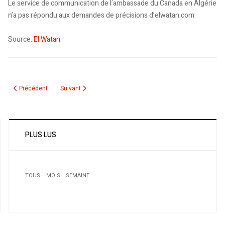
Le service de communication de l’ambassade du Canada en Algérie
n’a pas répondu aux demandes de précisions d’elwatan.com.
Source:
El Watan
Article précédent : Prétextant des mesures préventives de lutte antiterrorist
Article suivant : Aucune personnalité nationale à l’inaugu
Précédent
Suivant
PLUS LUS
TOUS
MOIS
SEMAINE
1
Air Algérie Canada. Vol au-dessus de l’Atlantique