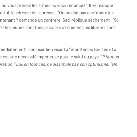
 : ou vous prenez les armes ou vous renoncez”. Il ne manque
e-t-il, à l’adresse de la presse : “On ne doit pas confondre les
aintenant ? demande un confrère. Sadi réplique sèchement : “Si
s ? Des jeunes sont tués, d’autres s’immolent, les libertés sont
médiatement”, son maintien visant à “étouffer les libertés et à
me est une nécessité impérieuse pour le salut du pays. “
Il faut un
gration.” Lui, en tout cas, ne dissimule pas son optimisme. “On
 février
ternet du ministère de l’Intérieur algérien