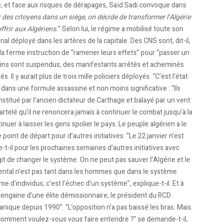
, et face aux risques de dérapages, Saïd Sadi convoque dans
des citoyens dans un siège, on décide de transformer l’Algérie
ffrir aux Algériens.
” Selon lui, le régime a mobilisé toute son
al déployé dans les artères de la capitale. Des CNS sont, dit-il,
 ferme instruction de “ramener leurs effets” pour “passer un
trains sont suspendus, des manifestants arrêtés et acheminés
 Il y aurait plus de trois mille policiers déployés. “C’est l’état
r dans une formule assassine et non moins significative : “Ils
institué par l’ancien dictateur de Carthage et balayé par un vent
rtelé qu’il ne renoncera jamais à continuer le combat jusqu’à la
nuer à laisser les gens spolier le pays. Le peuple algérien a le
le point de départ pour d’autres initiatives. “Le 22 janvier n’est
-il pour les prochaines semaines d’autres initiatives avec
s’agit de changer le système. On ne peut pas sauver l’Algérie et le
ntal n’est pas tant dans les hommes que dans le système.
d’individus, c’est l’échec d’un système”, explique-t-il. Et à
rengaine d’une élite démissionnaire, le président du RCD
ganique depuis 1990”. “L’opposition n’a pas baissé les bras. Mais
, comment voulez-vous vous faire entendre ?” se demande-t-il,