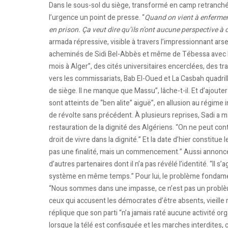
Dans le sous-sol du siège, transformé en camp retranché
l’urgence un point de presse. “
Quand on vient à enfermer 
en prison. Ça veut dire qu’ils n’ont aucune perspective à o
armada répressive, visible à travers l’impressionnant arsen
acheminés de Sidi Bel-Abbès et même de Tébessa avec la
mois à Alger”, des cités universitaires encerclées, des 
vers les commissariats, Bab El-Oued et La Casbah quadrillés.
de siège. Il ne manque que Massu”, lâche-t-il. Et d’ajoute
sont atteints de “ben alite” aiguë”, en allusion au régime 
de révolte sans précédent. À plusieurs reprises, Sadi a ma
restauration de la dignité des Algériens. “On ne peut conti
droit de vivre dans la dignité.” Et la date d’hier constitue 
pas une finalité, mais un commencement.” Aussi annonce-t
d’autres partenaires dont il n’a pas révélé l’identité. “Il 
système en même temps.” Pour lui, le problème fondame
“Nous sommes dans une impasse, ce n’est pas un problème 
ceux qui accusent les démocrates d’être absents, vieille 
réplique que son parti “n’a jamais raté aucune activité or
lorsque la télé est confisquée et les marches interdites