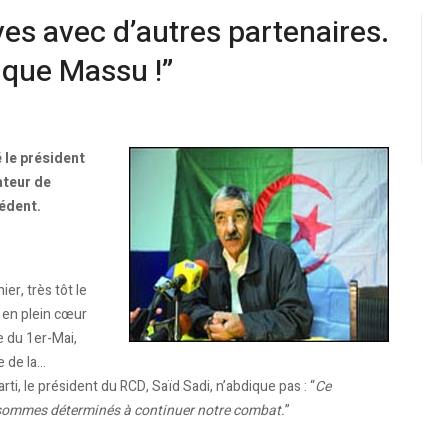
ives avec d’autres partenaires.
t que Massu !”
é le président
ateur de
cédent.
er, très tôt le
 en plein cœur
e du 1er-Mai,
 de la…
ti, le président du RCD, Saïd Sadi, n’abdique pas : “
Ce
sommes déterminés à continuer notre combat.
”