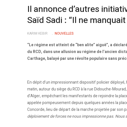
Il annonce d’autres initiat
Saïd Sadi : “Il ne manquai
KARIM KEBIR
NOUVELLES
“Le régime est atteint de “ben alite” aiguë”, a déclar
du RCD, dans une allusion au régime de l’ancien dict
Carthage, balayé par une révolte populaire sans pré
En dépit d’un impressionnant dispositif policier déployé, hi
matin, autour du siège du RCD à la rue Didouche-Mourad,
d’Alger, empêchant les manifestants de rejoindre la plac
appelée pompeusement depuis quelques années la place
Concorde, lieu de départ de la marche projetée par son par
déploiement de forces ne nous impressionne pas. Nous 