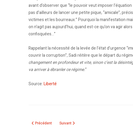
avant d’observer que “le pouvoir veut imposer l’équation
pas d’ailleurs de lancer une petite pique, “amicale”, précis
victimes et les bourreaux.” Pourquoi la manifestation m
on n’agit pas aujourd’hui, quand est-ce qu’on va agir alor
confisquées…”
Rappelant la nécessité de la levée de l’état d’urgence “im
couvrir la corruption”, Sadi réitère que le départ du régi
changement en profondeur et vite, sinon c’est la désinté
va arriver à ébranler ce régime.
”
Source:
Liberté
Article précédent : Une coordination appelle à une marche le 9
Article suivant : Attaque DoS contre le site In
Précédent
Suivant