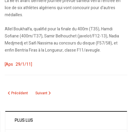
La 8e et avant dernière journée prévue samedi verra l'entrée en
lice de six athlètes algériens qui vont concourir pour d'autres
médailles.
Allel Boukhalfa, qualifié pour la finale du 400m (T35), Hamdi
Sofiane (400m/T37), Samir Belhouchet (javelot/F12-13), Nadia
Medjmedj et Saifi Nassima au concours du disque (F57/58), et
enfin Bentria Firas à la Longueur, classe F11/aveugle.
[Aps 29/1/11]
Article précédent : Walid Sekhri, champion canadien junior 2011 de Taekwo
Article suivant : Montréal: "Algerie DZ" dans la ligue Elite C
Précédent
Suivant
PLUS LUS