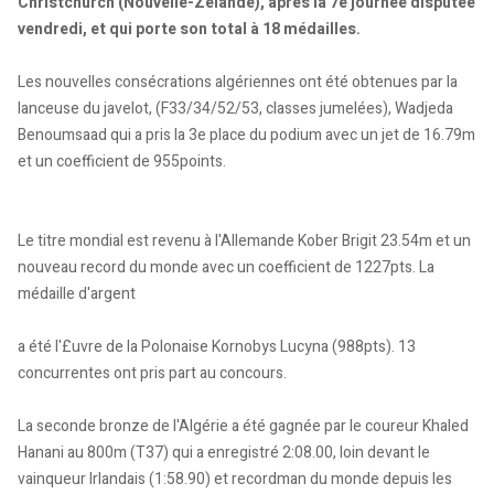
Christchurch (Nouvelle-Zélande), après la 7e journée disputée
vendredi, et qui porte son total à 18 médailles.
Les nouvelles consécrations algériennes ont été obtenues par la
lanceuse du javelot, (F33/34/52/53, classes jumelées), Wadjeda
Benoumsaad qui a pris la 3e place du podium avec un jet de 16.79m
et un coefficient de 955points.
Le titre mondial est revenu à l'Allemande Kober Brigit 23.54m et un
nouveau record du monde avec un coefficient de 1227pts. La
médaille d'argent
a été l'£uvre de la Polonaise Kornobys Lucyna (988pts). 13
concurrentes ont pris part au concours.
La seconde bronze de l'Algérie a été gagnée par le coureur Khaled
Hanani au 800m (T37) qui a enregistré 2:08.00, loin devant le
vainqueur Irlandais (1:58.90) et recordman du monde depuis les