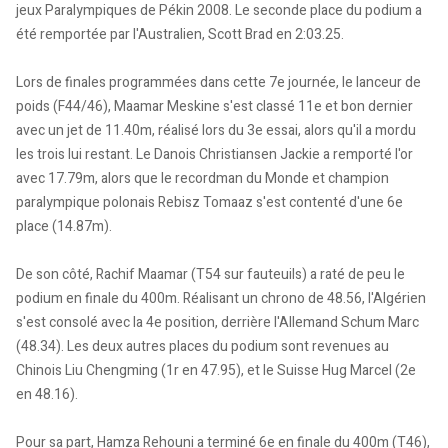
jeux Paralympiques de Pékin 2008. Le seconde place du podium a
été remportée par l'Australien, Scott Brad en 2:03.25.
Lors de finales programmées dans cette 7e journée, le lanceur de
poids (F44/46), Maamar Meskine s'est classé 11e et bon dernier
avec un jet de 11.40m, réalisé lors du 3e essai, alors qu'il a mordu
les trois lui restant. Le Danois Christiansen Jackie a remporté l'or
avec 17.79m, alors que le recordman du Monde et champion
paralympique polonais Rebisz Tomaaz s'est contenté d'une 6e
place (14.87m).
De son côté, Rachif Maamar (T54 sur fauteuils) a raté de peu le
podium en finale du 400m. Réalisant un chrono de 48.56, l'Algérien
s'est consolé avec la 4e position, derrière l'Allemand Schum Marc
(48.34). Les deux autres places du podium sont revenues au
Chinois Liu Chengming (1r en 47.95), et le Suisse Hug Marcel (2e
en 48.16).
Pour sa part, Hamza Rehouni a terminé 6e en finale du 400m (T46),