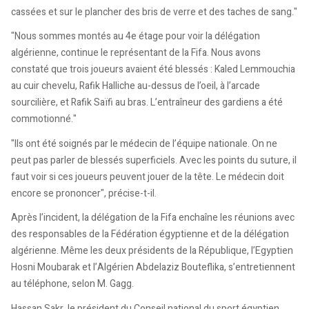
cassées et sur le plancher des bris de verre et des taches de sang."
"Nous sommes montés au 4e étage pour voir la délégation
algérienne, continue le représentant de la Fifa. Nous avons
constaté que trois joueurs avaient été blessés : Kaled Lemmouchia
au cuir chevelu, Rafik Halliche au-dessus de l’oeil, à l’arcade
sourcilière, et Rafik Saïfi au bras. L’entraîneur des gardiens a été
commotionné."
"Ils ont été soignés par le médecin de l’équipe nationale. On ne
peut pas parler de blessés superficiels. Avec les points du suture, il
faut voir si ces joueurs peuvent jouer de la tête. Le médecin doit
encore se prononcer", précise-t-il.
Après l’incident, la délégation de la Fifa enchaîne les réunions avec
des responsables de la Fédération égyptienne et de la délégation
algérienne. Même les deux présidents de la République, l’Egyptien
Hosni Moubarak et l’Algérien Abdelaziz Bouteflika, s’entretiennent
au téléphone, selon M. Gagg.
Hassan Sakr, le président du Conseil national du sport égyptien