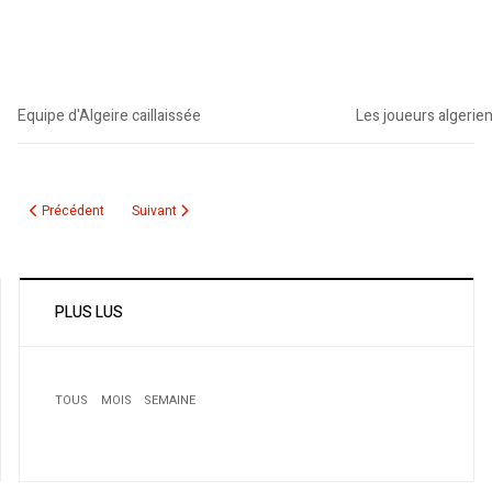
Equipe d'Algeire caillaissée
Les joueurs algerien
Article précédent : Egypte-Algerie: En direct du stade - maj 12h23 (Mtl)
Article suivant : Agression de l’équipe nationale: Un délégu
Précédent
Suivant
PLUS LUS
TOUS
MOIS
SEMAINE