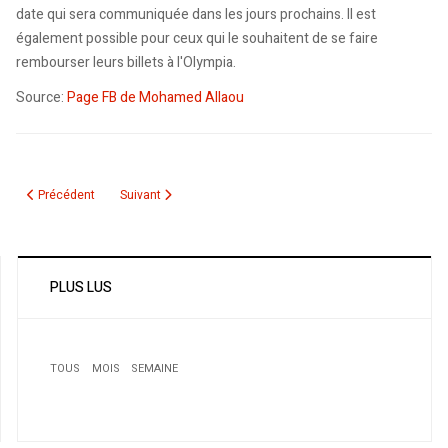
date qui sera communiquée dans les jours prochains. Il est
également possible pour ceux qui le souhaitent de se faire
rembourser leurs billets à l'Olympia.
Source:
Page FB de Mohamed Allaou
Article précédent : Nazli, son 1er album Lawhem
Article suivant : Ouezllaguen, organise son Carnaval Annue
Précédent
Suivant
PLUS LUS
TOUS
MOIS
SEMAINE
1
Une explosion de gaz fait 4 morts et 14 blessés: Drame
à Oued Koreïch