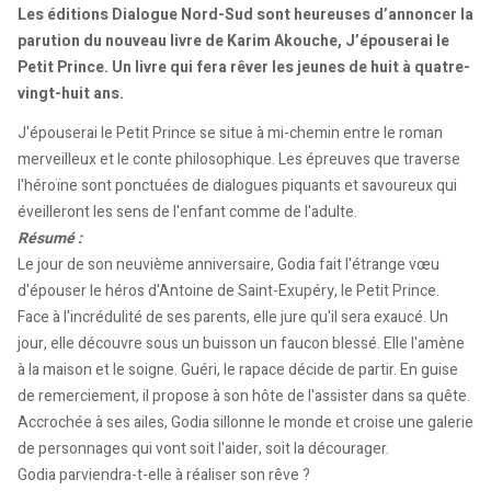
Les éditions Dialogue Nord-Sud sont heureuses d’annoncer la
parution du nouveau livre de Karim Akouche, J’épouserai le
Petit Prince. Un livre qui fera rêver les jeunes de huit à quatre-
vingt-huit ans.
J'épouserai le Petit Prince se situe à mi-chemin entre le roman
merveilleux et le conte philosophique. Les épreuves que traverse
l'héroïne sont ponctuées de dialogues piquants et savoureux qui
éveilleront les sens de l'enfant comme de l'adulte.
Résumé :
Le jour de son neuvième anniversaire, Godia fait l'étrange vœu
d'épouser le héros d'Antoine de Saint-Exupéry, le Petit Prince.
Face à l'incrédulité de ses parents, elle jure qu'il sera exaucé. Un
jour, elle découvre sous un buisson un faucon blessé. Elle l'amène
à la maison et le soigne. Guéri, le rapace décide de partir. En guise
de remerciement, il propose à son hôte de l'assister dans sa quête.
Accrochée à ses ailes, Godia sillonne le monde et croise une galerie
de personnages qui vont soit l'aider, soit la décourager.
Godia parviendra-t-elle à réaliser son rêve ?