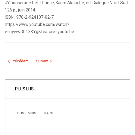
J’épouserai le Petit Prince, Karim Akouche, éd. Dialogue Nord-Sud,
126 p., juin 2014.
ISBN : 978-2-924107-02-7
https://www.youtube.com/watch?
v=nywwDR1XKYg&feature=youtu.be
Article précédent : Mots Algériens d'origine Turcs et Persans
Article suivant : Rendez-vous manqué, chronique sur un livr
Précédent
Suivant
PLUS LUS
TOUS
MOIS
SEMAINE